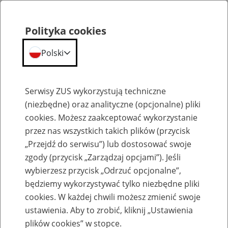
Polityka cookies
Polski
Menu
Szukaj
Serwisy ZUS wykorzystują techniczne
(niezbędne) oraz analityczne (opcjonalne) pliki
cookies. Możesz zaakceptować wykorzystanie
Szkolenia
przez nas wszystkich takich plików (przycisk
„Przejdź do serwisu”) lub dostosować swoje
zgody (przycisk „Zarządzaj opcjami”). Jeśli
wybierzesz przycisk „Odrzuć opcjonalne”,
będziemy wykorzystywać tylko niezbędne pliki
cookies. W każdej chwili możesz zmienić swoje
Zaproś ZUS do siebie - zakładanie profili
ustawienia. Aby to zrobić, kliknij „Ustawienia
eZUS w siedzibie Twojej firmy
plików cookies” w stopce.