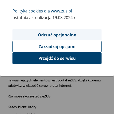
Polityka cookies dla www.zus.pl
Rodzaj wydarzenia
ostatnia aktualizacja 19.08.2024 r.
Szkolenia
Obszar merytoryczny
Odrzuć opcjonalne
obsługa klientów
Zarządzaj opcjami
Opis wydarzenia
Przejdź do serwisu
Platforma Usług Elektronicznych ZUS eZUS
to narzędzie, które ułatwia dostęp do usług świadczonych przez
Zakład Ubezpieczeń Społecznych. Jednym z jego
najważniejszych elementów jest portal eZUS, dzięki któremu
załatwisz większość spraw przez Internet.
Kto może skorzystać z eZUS
Każdy klient, który: