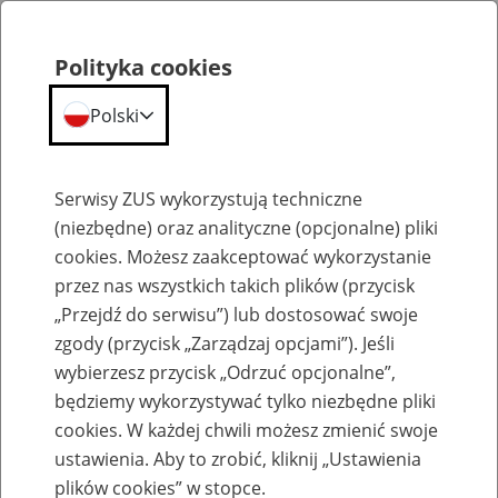
Polityka cookies
Polski
Menu
Szukaj
Serwisy ZUS wykorzystują techniczne
(niezbędne) oraz analityczne (opcjonalne) pliki
cookies. Możesz zaakceptować wykorzystanie
Szkolenia
przez nas wszystkich takich plików (przycisk
„Przejdź do serwisu”) lub dostosować swoje
zgody (przycisk „Zarządzaj opcjami”). Jeśli
wybierzesz przycisk „Odrzuć opcjonalne”,
będziemy wykorzystywać tylko niezbędne pliki
cookies. W każdej chwili możesz zmienić swoje
Zaproś ZUS do siebie - zakładanie profili
ustawienia. Aby to zrobić, kliknij „Ustawienia
eZUS w siedzibie Twojej firmy
plików cookies” w stopce.