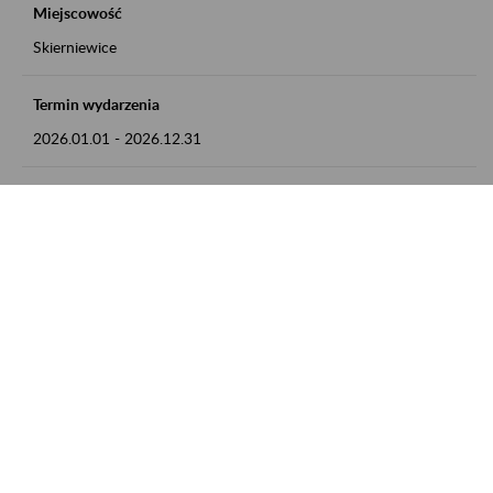
Miejscowość
Skierniewice
Termin wydarzenia
2026.01.01
-
2026.12.31
Kontakt
numer telefonu: 46 813 23 81 lub adres e-mail:
grazyna.libera@zus.pl
Zobacz także
Zaproś ZUS do siebie: Aktywni 50+