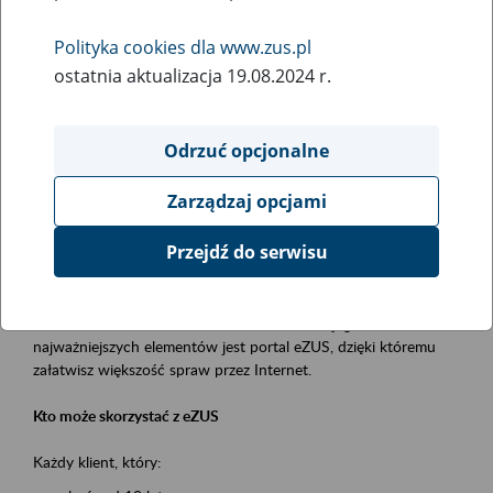
Polityka cookies dla www.zus.pl
Rodzaj wydarzenia
ostatnia aktualizacja 19.08.2024 r.
Szkolenia
Obszar merytoryczny
Odrzuć opcjonalne
obsługa klientów
Zarządzaj opcjami
Opis wydarzenia
Przejdź do serwisu
Platforma Usług Elektronicznych ZUS eZUS
to narzędzie, które ułatwia dostęp do usług świadczonych przez
Zakład Ubezpieczeń Społecznych. Jednym z jego
najważniejszych elementów jest portal eZUS, dzięki któremu
załatwisz większość spraw przez Internet.
Kto może skorzystać z eZUS
Każdy klient, który: