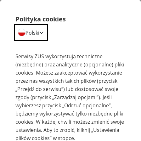
Polityka cookies
Polski
Menu
Szukaj
Serwisy ZUS wykorzystują techniczne
(niezbędne) oraz analityczne (opcjonalne) pliki
cookies. Możesz zaakceptować wykorzystanie
Szkolenia
przez nas wszystkich takich plików (przycisk
„Przejdź do serwisu”) lub dostosować swoje
zgody (przycisk „Zarządzaj opcjami”). Jeśli
wybierzesz przycisk „Odrzuć opcjonalne”,
będziemy wykorzystywać tylko niezbędne pliki
cookies. W każdej chwili możesz zmienić swoje
Zaproś ZUS do siebie - zakładanie profili
ustawienia. Aby to zrobić, kliknij „Ustawienia
eZUS w siedzibie Twojej firmy
plików cookies” w stopce.