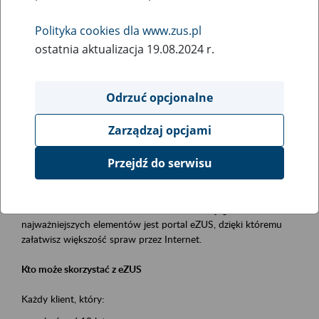
Polityka cookies dla www.zus.pl
Rodzaj wydarzenia
ostatnia aktualizacja 19.08.2024 r.
Szkolenia
Obszar merytoryczny
Odrzuć opcjonalne
obsługa klientów
Zarządzaj opcjami
Opis wydarzenia
Przejdź do serwisu
Platforma Usług Elektronicznych ZUS eZUS
to narzędzie, które ułatwia dostęp do usług świadczonych przez
Zakład Ubezpieczeń Społecznych. Jednym z jego
najważniejszych elementów jest portal eZUS, dzięki któremu
załatwisz większość spraw przez Internet.
Kto może skorzystać z eZUS
Każdy klient, który: