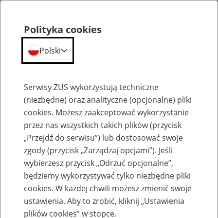
Polityka cookies
Polski
Menu
Szukaj
Serwisy ZUS wykorzystują techniczne
(niezbędne) oraz analityczne (opcjonalne) pliki
cookies. Możesz zaakceptować wykorzystanie
Szkolenia
przez nas wszystkich takich plików (przycisk
„Przejdź do serwisu”) lub dostosować swoje
zgody (przycisk „Zarządzaj opcjami”). Jeśli
wybierzesz przycisk „Odrzuć opcjonalne”,
będziemy wykorzystywać tylko niezbędne pliki
cookies. W każdej chwili możesz zmienić swoje
Zaproś ZUS do siebie - zakładanie profili
ustawienia. Aby to zrobić, kliknij „Ustawienia
eZUS w siedzibie Twojej firmy
plików cookies” w stopce.