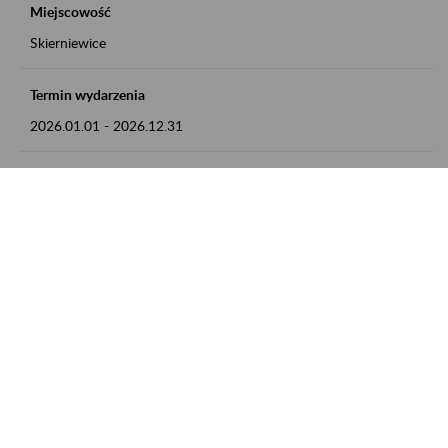
Miejscowość
Skierniewice
Termin wydarzenia
2026.01.01
-
2026.12.31
Kontakt
numer telefonu: 46 813 23 81 lub adres e-mail:
grazyna.libera@zus.pl
Zobacz także
Zaproś ZUS do siebie: Aktywni 50+