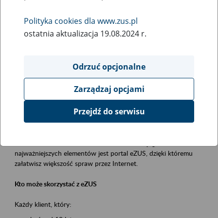
Polityka cookies dla www.zus.pl
Rodzaj wydarzenia
ostatnia aktualizacja 19.08.2024 r.
Szkolenia
Obszar merytoryczny
Odrzuć opcjonalne
obsługa klientów
Zarządzaj opcjami
Opis wydarzenia
Przejdź do serwisu
Platforma Usług Elektronicznych ZUS eZUS
to narzędzie, które ułatwia dostęp do usług świadczonych przez
Zakład Ubezpieczeń Społecznych. Jednym z jego
najważniejszych elementów jest portal eZUS, dzięki któremu
załatwisz większość spraw przez Internet.
Kto może skorzystać z eZUS
Każdy klient, który: