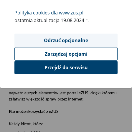
Polityka cookies dla www.zus.pl
Rodzaj wydarzenia
ostatnia aktualizacja 19.08.2024 r.
Szkolenia
Obszar merytoryczny
Odrzuć opcjonalne
obsługa klientów
Zarządzaj opcjami
Opis wydarzenia
Przejdź do serwisu
Platforma Usług Elektronicznych ZUS eZUS
to narzędzie, które ułatwia dostęp do usług świadczonych przez
Zakład Ubezpieczeń Społecznych. Jednym z jego
najważniejszych elementów jest portal eZUS, dzięki któremu
załatwisz większość spraw przez Internet.
Kto może skorzystać z eZUS
Każdy klient, który: