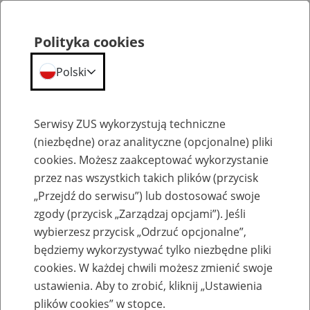
Polityka cookies
Polski
Menu
Szukaj
Serwisy ZUS wykorzystują techniczne
(niezbędne) oraz analityczne (opcjonalne) pliki
cookies. Możesz zaakceptować wykorzystanie
Szkolenia
przez nas wszystkich takich plików (przycisk
„Przejdź do serwisu”) lub dostosować swoje
zgody (przycisk „Zarządzaj opcjami”). Jeśli
wybierzesz przycisk „Odrzuć opcjonalne”,
będziemy wykorzystywać tylko niezbędne pliki
cookies. W każdej chwili możesz zmienić swoje
Zaproś ZUS do siebie - zakładanie profili
ustawienia. Aby to zrobić, kliknij „Ustawienia
eZUS w siedzibie Twojej firmy
plików cookies” w stopce.