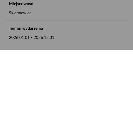
Miejscowość
Skierniewice
Termin wydarzenia
2026.01.01
-
2026.12.31
Kontakt
numer telefonu: 46 813 23 81 lub adres e-mail:
grazyna.libera@zus.pl
Zobacz także
Zaproś ZUS do siebie: Aktywni 50+