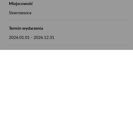
Miejscowość
Skierniewice
Termin wydarzenia
2026.01.01
-
2026.12.31
Kontakt
numer telefonu: 46 813 23 81 lub adres e-mail:
grazyna.libera@zus.pl
Zobacz także
Zaproś ZUS do siebie: Aktywni 50+