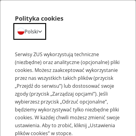
Polityka cookies
Polski
Menu
Szukaj
Serwisy ZUS wykorzystują techniczne
(niezbędne) oraz analityczne (opcjonalne) pliki
cookies. Możesz zaakceptować wykorzystanie
Szkolenia
przez nas wszystkich takich plików (przycisk
„Przejdź do serwisu”) lub dostosować swoje
zgody (przycisk „Zarządzaj opcjami”). Jeśli
wybierzesz przycisk „Odrzuć opcjonalne”,
będziemy wykorzystywać tylko niezbędne pliki
cookies. W każdej chwili możesz zmienić swoje
Zaproś ZUS do siebie - zakładanie profili
ustawienia. Aby to zrobić, kliknij „Ustawienia
eZUS w siedzibie Twojej firmy
plików cookies” w stopce.