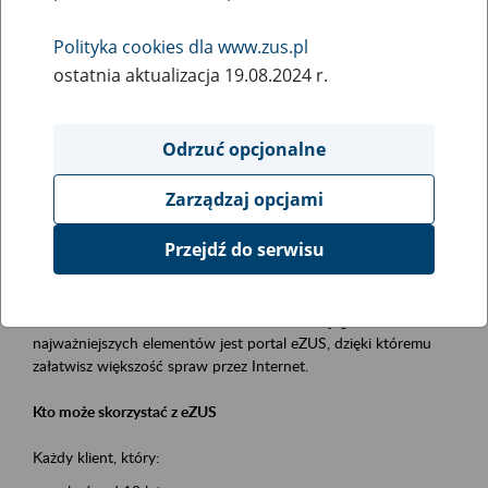
Polityka cookies dla www.zus.pl
Rodzaj wydarzenia
ostatnia aktualizacja 19.08.2024 r.
Szkolenia
Obszar merytoryczny
Odrzuć opcjonalne
obsługa klientów
Zarządzaj opcjami
Opis wydarzenia
Przejdź do serwisu
Platforma Usług Elektronicznych ZUS eZUS
to narzędzie, które ułatwia dostęp do usług świadczonych przez
Zakład Ubezpieczeń Społecznych. Jednym z jego
najważniejszych elementów jest portal eZUS, dzięki któremu
załatwisz większość spraw przez Internet.
Kto może skorzystać z eZUS
Każdy klient, który: