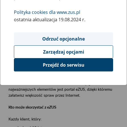
Polityka cookies dla www.zus.pl
Rodzaj wydarzenia
ostatnia aktualizacja 19.08.2024 r.
Szkolenia
Obszar merytoryczny
Odrzuć opcjonalne
obsługa klientów
Zarządzaj opcjami
Opis wydarzenia
Przejdź do serwisu
Platforma Usług Elektronicznych ZUS eZUS
to narzędzie, które ułatwia dostęp do usług świadczonych przez
Zakład Ubezpieczeń Społecznych. Jednym z jego
najważniejszych elementów jest portal eZUS, dzięki któremu
załatwisz większość spraw przez Internet.
Kto może skorzystać z eZUS
Każdy klient, który: