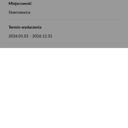
Miejscowość
Skierniewice
Termin wydarzenia
2026.01.01
-
2026.12.31
Kontakt
numer telefonu: 46 813 23 81 lub adres e-mail:
grazyna.libera@zus.pl
Zobacz także
Zaproś ZUS do siebie: Aktywni 50+