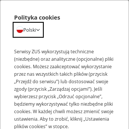
Polityka cookies
Polski
Menu
Szukaj
Serwisy ZUS wykorzystują techniczne
(niezbędne) oraz analityczne (opcjonalne) pliki
cookies. Możesz zaakceptować wykorzystanie
Szkolenia
przez nas wszystkich takich plików (przycisk
„Przejdź do serwisu”) lub dostosować swoje
zgody (przycisk „Zarządzaj opcjami”). Jeśli
wybierzesz przycisk „Odrzuć opcjonalne”,
będziemy wykorzystywać tylko niezbędne pliki
cookies. W każdej chwili możesz zmienić swoje
Zaproś ZUS do siebie - zakładanie profili
ustawienia. Aby to zrobić, kliknij „Ustawienia
eZUS w siedzibie Twojej firmy
plików cookies” w stopce.