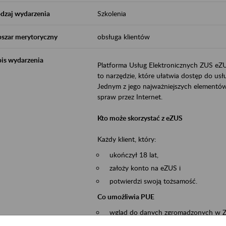
dzaj wydarzenia
Szkolenia
szar merytoryczny
obsługa klientów
is wydarzenia
Platforma Usług Elektronicznych ZUS eZ
to narzędzie, które ułatwia dostęp do u
Jednym z jego najważniejszych elementów 
spraw przez Internet.
Kto może skorzystać z eZUS
Każdy klient, który:
ukończył 18 lat,
założy konto na eZUS i
potwierdzi swoją tożsamość.
Co umożliwia PUE
wgląd do danych zgromadzonych w 
przekazywanie dokumentów ubezpiec