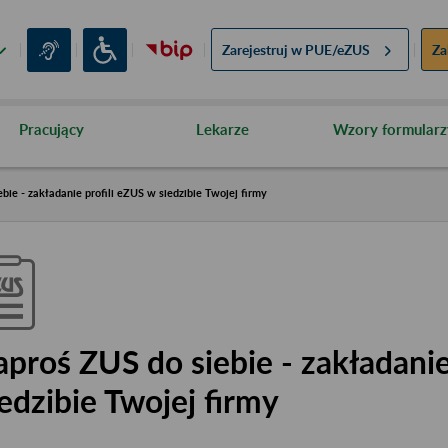
Zarejestruj w
PUE/eZUS
Za
Pracujący
Lekarze
Wzory formularz
bie - zakładanie profili eZUS w siedzibie Twojej firmy
aproś ZUS do siebie - zakładanie
iedzibie Twojej firmy