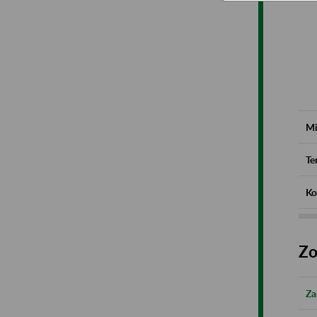
Mi
Te
Ko
Zo
Za