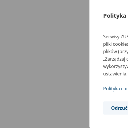
Polityka
Serwisy ZUS
pliki cooki
plików (prz
„Zarządzaj 
wykorzystyw
ustawienia.
Polityka co
Odrzuć