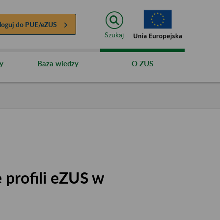
loguj do
PUE/eZUS
Szukaj
y
Baza wiedzy
O ZUS
 profili eZUS w