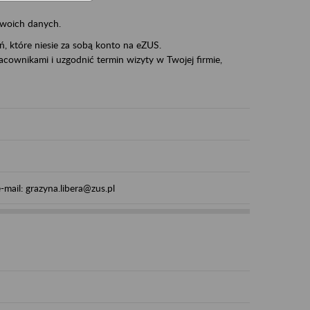
swoich danych.
eń, które niesie za sobą konto na eZUS.
cownikami i uzgodnić termin wizyty w Twojej firmie,
mail: grazyna.libera@zus.pl