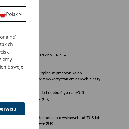
a nie odpowiedzi,
Polski
wiedzi z ZUS,
 ZUS.
cownikiem)
jonalne)
e na koncie w ZUS,
takich
onta ubezpieczonego,
cisk
nych zwolnieniach lekarskich - e-ZLA
dziemy
iębiorcą)
ienić swoje
, za pomocą której m.in. zgłosisz pracownika do
 dokumenty rozliczeniowe z wykorzystaniem danych z bazy
iadczenia o niezaleganiu i odebrać go na eZUS,
swoich pracowników - e-ZLA
serwisu
11A, czyli informacji o dochodach uzyskanych od ZUS lub
o obliczenia podatku przez ZUS,