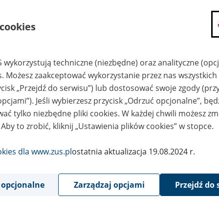
składanie wniosków i otrzymywanie n
 cookies
zadawanie pytań i otrzymywanie odpo
umawianie się na wizyty w jednostce
Jeśli jesteś osobą ubezpieczoną (np. pra
 wykorzystują techniczne (niezbędne) oraz analityczne (opc
możesz sprawdzić swoje dane zapisan
es. Możesz zaakceptować wykorzystanie przez nas wszystkich 
masz dostęp do informacji o stanie k
ycisk „Przejdź do serwisu”) lub dostosować swoje zgody (przy
masz dostęp do informacji o wystawio
opcjami”). Jeśli wybierzesz przycisk „Odrzuć opcjonalne”, bę
Jeśli jesteś płatnikiem składek (np. przeds
ać tylko niezbędne pliki cookies. W każdej chwili możesz zm
możesz skorzystać z aplikacji ePłatnik
 Aby to zrobić, kliknij „Ustawienia plików cookies” w stopce.
ubezpieczeń, wypełnisz i przekażesz
ZUS,
okies dla www.zus.pl
ostatnia aktualizacja 19.08.2024 r.
możesz złożyć wniosek o wydanie zaśw
masz dostęp do zwolnień lekarskich 
 opcjonalne
Zarządzaj opcjami
Przejdź do 
Jeśli jesteś świadczeniobiorcą
masz dostęp m.in. do formularza PIT 
do formularza PIT 40A, czyli roczneg