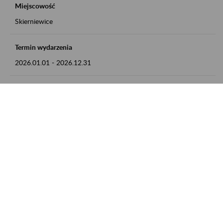
Miejscowość
Skierniewice
Termin wydarzenia
2026.01.01
-
2026.12.31
Kontakt
numer telefonu: 46 813 23 81 lub adres e-mail:
grazyna.libera@zus.pl
Zobacz także
Zaproś ZUS do siebie: Aktywni 50+