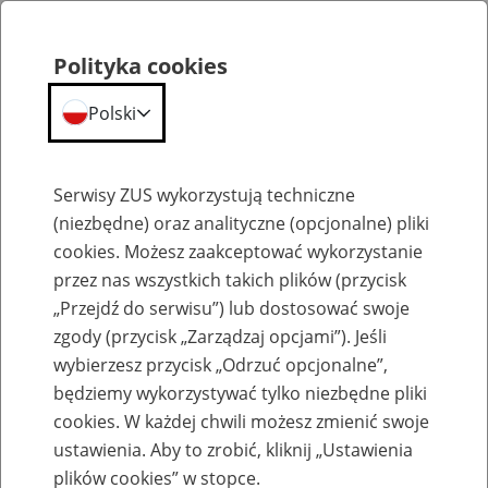
Polityka cookies
Polski
Menu
Szukaj
Serwisy ZUS wykorzystują techniczne
(niezbędne) oraz analityczne (opcjonalne) pliki
cookies. Możesz zaakceptować wykorzystanie
Szkolenia
przez nas wszystkich takich plików (przycisk
„Przejdź do serwisu”) lub dostosować swoje
zgody (przycisk „Zarządzaj opcjami”). Jeśli
wybierzesz przycisk „Odrzuć opcjonalne”,
będziemy wykorzystywać tylko niezbędne pliki
cookies. W każdej chwili możesz zmienić swoje
Zaproś ZUS do siebie - zakładanie profili
ustawienia. Aby to zrobić, kliknij „Ustawienia
eZUS w siedzibie Twojej firmy
plików cookies” w stopce.