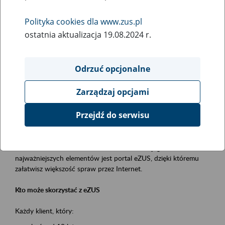
Polityka cookies dla www.zus.pl
Rodzaj wydarzenia
ostatnia aktualizacja 19.08.2024 r.
Szkolenia
Obszar merytoryczny
Odrzuć opcjonalne
obsługa klientów
Zarządzaj opcjami
Opis wydarzenia
Przejdź do serwisu
Platforma Usług Elektronicznych ZUS eZUS
to narzędzie, które ułatwia dostęp do usług świadczonych przez
Zakład Ubezpieczeń Społecznych. Jednym z jego
najważniejszych elementów jest portal eZUS, dzięki któremu
załatwisz większość spraw przez Internet.
Kto może skorzystać z eZUS
Każdy klient, który: