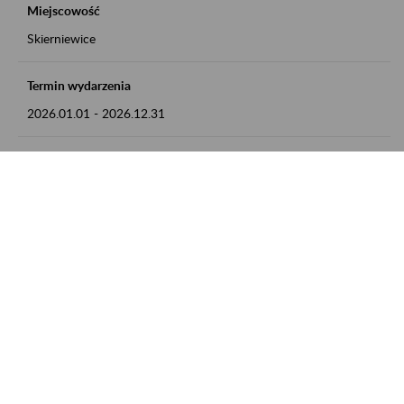
Miejscowość
Skierniewice
Termin wydarzenia
2026.01.01
-
2026.12.31
Kontakt
numer telefonu: 46 813 23 81 lub adres e-mail:
grazyna.libera@zus.pl
Zobacz także
Zaproś ZUS do siebie: Aktywni 50+