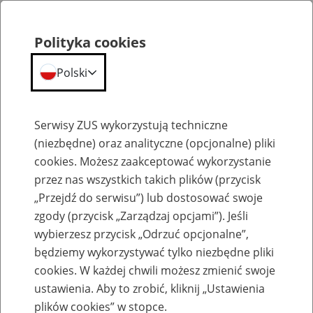
Polityka cookies
Polski
Menu
Szukaj
Serwisy ZUS wykorzystują techniczne
(niezbędne) oraz analityczne (opcjonalne) pliki
cookies. Możesz zaakceptować wykorzystanie
Szkolenia
przez nas wszystkich takich plików (przycisk
„Przejdź do serwisu”) lub dostosować swoje
zgody (przycisk „Zarządzaj opcjami”). Jeśli
wybierzesz przycisk „Odrzuć opcjonalne”,
będziemy wykorzystywać tylko niezbędne pliki
cookies. W każdej chwili możesz zmienić swoje
Zaproś ZUS do siebie - zakładanie profili
ustawienia. Aby to zrobić, kliknij „Ustawienia
eZUS w siedzibie Twojej firmy
plików cookies” w stopce.