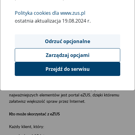
Polityka cookies dla www.zus.pl
Rodzaj wydarzenia
ostatnia aktualizacja 19.08.2024 r.
Szkolenia
Obszar merytoryczny
Odrzuć opcjonalne
obsługa klientów
Zarządzaj opcjami
Opis wydarzenia
Przejdź do serwisu
Platforma Usług Elektronicznych ZUS eZUS
to narzędzie, które ułatwia dostęp do usług świadczonych przez
Zakład Ubezpieczeń Społecznych. Jednym z jego
najważniejszych elementów jest portal eZUS, dzięki któremu
załatwisz większość spraw przez Internet.
Kto może skorzystać z eZUS
Każdy klient, który: