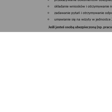
składanie wniosków i otrzymywanie n
zadawanie pytań i otrzymywanie odpo
umawianie się na wizyty w jednostce
Jeśli jesteś osobą ubezpieczoną (np. pra
możesz sprawdzić swoje dane zapisan
masz dostęp do informacji o stanie k
masz dostęp do informacji o wystawio
Jeśli jesteś płatnikiem składek (np. przeds
możesz skorzystać z aplikacji ePłatnik
ubezpieczeń, wypełnisz i przekażesz
ZUS,
możesz złożyć wniosek o wydanie zaśw
masz dostęp do zwolnień lekarskich 
Jeśli jesteś świadczeniobiorcą
masz dostęp m.in. do formularza PIT 
do formularza PIT 40A, czyli roczneg