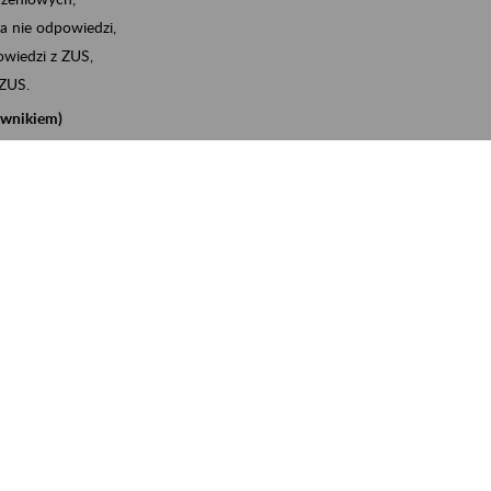
a nie odpowiedzi,
wiedzi z ZUS,
 ZUS.
cownikiem)
e na koncie w ZUS,
onta ubezpieczonego,
nych zwolnieniach lekarskich - e-ZLA
iębiorcą)
, za pomocą której m.in. zgłosisz pracownika do
 dokumenty rozliczeniowe z wykorzystaniem danych z bazy
iadczenia o niezaleganiu i odebrać go na eZUS,
swoich pracowników - e-ZLA
11A, czyli informacji o dochodach uzyskanych od ZUS lub
o obliczenia podatku przez ZUS,