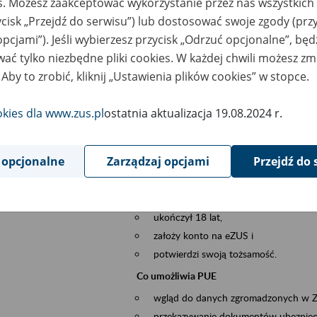
es. Możesz zaakceptować wykorzystanie przez nas wszystkich 
dzaj wydarzenia
Szkolenia
ycisk „Przejdź do serwisu”) lub dostosować swoje zgody (przy
opcjami”). Jeśli wybierzesz przycisk „Odrzuć opcjonalne”, bę
szar merytoryczny
obsługa klientów
ać tylko niezbędne pliki cookies. W każdej chwili możesz zm
 Aby to zrobić, kliknij „Ustawienia plików cookies” w stopce.
is wydarzenia
Platforma Usług Elektronicznych ZUS eZ
to narzędzie, które ułatwia dostęp do u
okies dla www.zus.pl
ostatnia aktualizacja 19.08.2024 r.
Jednym z jego najważniejszych elementów 
spraw przez Internet.
 opcjonalne
Zarządzaj opcjami
Przejdź do 
Kto może skorzystać z eZUS
Każdy klient, który:
ukończył 18 lat,
założy konto na eZUS i
potwierdzi swoją tożsamość.
Co umożliwia PUE
wgląd do danych zgromadzonych w 
przekazywanie dokumentów ubezpiec