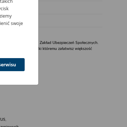
takich
cisk
dziemy
ienić swoje
US
sług świadczonych przez Zakład Ubezpieczeń Społecznych.
jest portal eZUS, dzięki któremu załatwisz większość
serwisu
ZUS,
zeniowych,