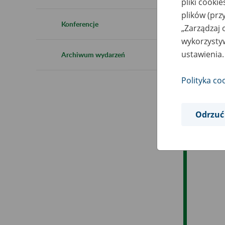
pliki cooki
Ro
plików (prz
Konferencje
„Zarządzaj 
Ob
wykorzystyw
ustawienia.
Archiwum wydarzeń
Op
Polityka co
Odrzuć