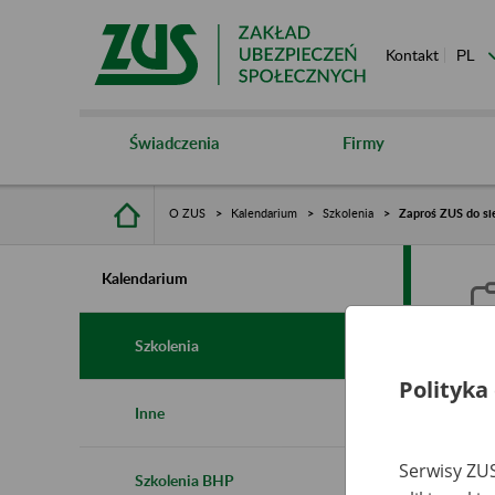
Kontakt
Świadczenia
Firmy
O ZUS
Kalendarium
Szkolenia
Zaproś ZUS do sie
Kalendarium
Szkolenia
Polityka
Z
Inne
s
Serwisy ZUS
Szkolenia BHP