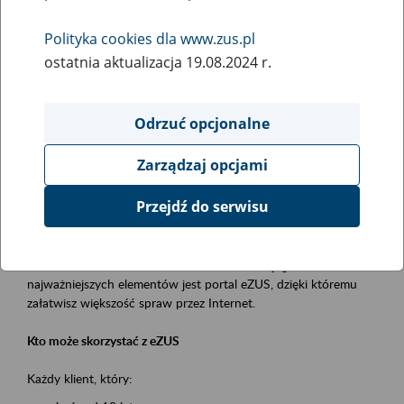
Polityka cookies dla www.zus.pl
Rodzaj wydarzenia
ostatnia aktualizacja 19.08.2024 r.
Szkolenia
Obszar merytoryczny
Odrzuć opcjonalne
obsługa klientów
Zarządzaj opcjami
Opis wydarzenia
Przejdź do serwisu
Platforma Usług Elektronicznych ZUS eZUS
to narzędzie, które ułatwia dostęp do usług świadczonych przez
Zakład Ubezpieczeń Społecznych. Jednym z jego
najważniejszych elementów jest portal eZUS, dzięki któremu
załatwisz większość spraw przez Internet.
Kto może skorzystać z eZUS
Każdy klient, który: