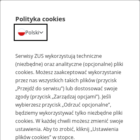
Polityka cookies
Polski
Menu
Szukaj
Serwisy ZUS wykorzystują techniczne
(niezbędne) oraz analityczne (opcjonalne) pliki
cookies. Możesz zaakceptować wykorzystanie
Szkolenia
przez nas wszystkich takich plików (przycisk
„Przejdź do serwisu”) lub dostosować swoje
zgody (przycisk „Zarządzaj opcjami”). Jeśli
wybierzesz przycisk „Odrzuć opcjonalne”,
będziemy wykorzystywać tylko niezbędne pliki
cookies. W każdej chwili możesz zmienić swoje
Zaproś ZUS do siebie - zakładanie profili
ustawienia. Aby to zrobić, kliknij „Ustawienia
eZUS w siedzibie Twojej firmy
plików cookies” w stopce.