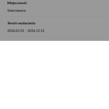
Miejscowość
Skierniewice
Termin wydarzenia
2026.01.01
-
2026.12.31
Kontakt
numer telefonu: 46 813 23 81 lub adres e-mail:
grazyna.libera@zus.pl
Zobacz także
Zaproś ZUS do siebie: Aktywni 50+