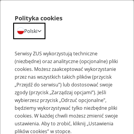
Polityka cookies
Polski
Menu
Szukaj
Serwisy ZUS wykorzystują techniczne
(niezbędne) oraz analityczne (opcjonalne) pliki
cookies. Możesz zaakceptować wykorzystanie
Szkolenia
przez nas wszystkich takich plików (przycisk
„Przejdź do serwisu”) lub dostosować swoje
zgody (przycisk „Zarządzaj opcjami”). Jeśli
wybierzesz przycisk „Odrzuć opcjonalne”,
będziemy wykorzystywać tylko niezbędne pliki
cookies. W każdej chwili możesz zmienić swoje
Zaproś ZUS do siebie - zakładanie profili
ustawienia. Aby to zrobić, kliknij „Ustawienia
eZUS w siedzibie Twojej firmy
plików cookies” w stopce.