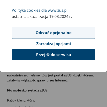
Polityka cookies dla www.zus.pl
Rodzaj wydarzenia
ostatnia aktualizacja 19.08.2024 r.
Szkolenia
Obszar merytoryczny
Odrzuć opcjonalne
obsługa klientów
Zarządzaj opcjami
Opis wydarzenia
Przejdź do serwisu
Platforma Usług Elektronicznych ZUS eZUS
to narzędzie, które ułatwia dostęp do usług świadczonych przez
Zakład Ubezpieczeń Społecznych. Jednym z jego
najważniejszych elementów jest portal eZUS, dzięki któremu
załatwisz większość spraw przez Internet.
Kto może skorzystać z eZUS
Każdy klient, który: