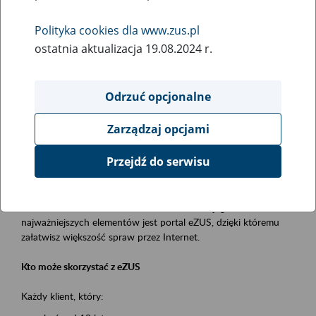
Polityka cookies dla www.zus.pl
Rodzaj wydarzenia
ostatnia aktualizacja 19.08.2024 r.
Szkolenia
Obszar merytoryczny
Odrzuć opcjonalne
obsługa klientów
Zarządzaj opcjami
Opis wydarzenia
Przejdź do serwisu
Platforma Usług Elektronicznych ZUS eZUS
to narzędzie, które ułatwia dostęp do usług świadczonych przez
Zakład Ubezpieczeń Społecznych. Jednym z jego
najważniejszych elementów jest portal eZUS, dzięki któremu
załatwisz większość spraw przez Internet.
Kto może skorzystać z eZUS
Każdy klient, który: