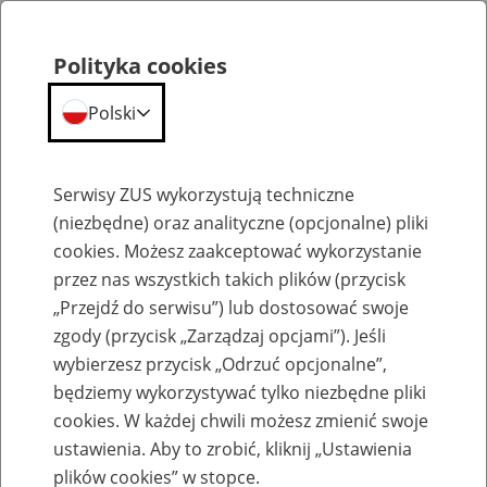
Polityka cookies
Polski
Menu
Szukaj
Serwisy ZUS wykorzystują techniczne
(niezbędne) oraz analityczne (opcjonalne) pliki
cookies. Możesz zaakceptować wykorzystanie
Szkolenia
przez nas wszystkich takich plików (przycisk
„Przejdź do serwisu”) lub dostosować swoje
zgody (przycisk „Zarządzaj opcjami”). Jeśli
wybierzesz przycisk „Odrzuć opcjonalne”,
będziemy wykorzystywać tylko niezbędne pliki
cookies. W każdej chwili możesz zmienić swoje
Zaproś ZUS do siebie - zakładanie profili
ustawienia. Aby to zrobić, kliknij „Ustawienia
eZUS w siedzibie Twojej firmy
plików cookies” w stopce.