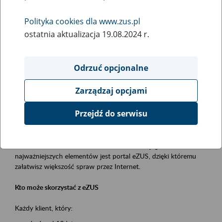
Polityka cookies dla www.zus.pl
Rodzaj wydarzenia
ostatnia aktualizacja 19.08.2024 r.
Szkolenia
Obszar merytoryczny
Odrzuć opcjonalne
obsługa klientów
Zarządzaj opcjami
Opis wydarzenia
Przejdź do serwisu
Platforma Usług Elektronicznych ZUS eZUS
to narzędzie, które ułatwia dostęp do usług świadczonych przez
Zakład Ubezpieczeń Społecznych. Jednym z jego
najważniejszych elementów jest portal eZUS, dzięki któremu
załatwisz większość spraw przez Internet.
Kto może skorzystać z eZUS
Każdy klient, który: