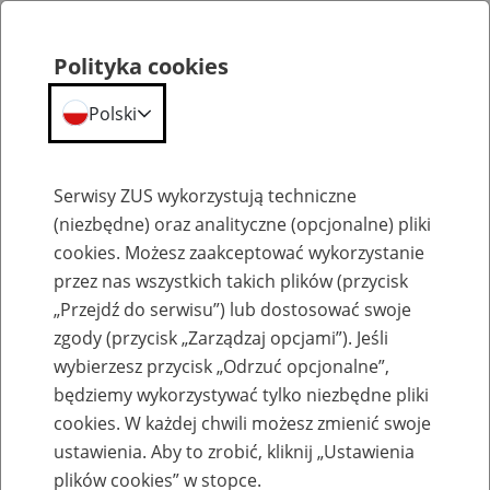
Polityka cookies
Polski
Menu
Szukaj
Serwisy ZUS wykorzystują techniczne
(niezbędne) oraz analityczne (opcjonalne) pliki
cookies. Możesz zaakceptować wykorzystanie
Szkolenia
przez nas wszystkich takich plików (przycisk
„Przejdź do serwisu”) lub dostosować swoje
zgody (przycisk „Zarządzaj opcjami”). Jeśli
wybierzesz przycisk „Odrzuć opcjonalne”,
będziemy wykorzystywać tylko niezbędne pliki
cookies. W każdej chwili możesz zmienić swoje
Zaproś ZUS do siebie - zakładanie profili
ustawienia. Aby to zrobić, kliknij „Ustawienia
eZUS w siedzibie Twojej firmy
plików cookies” w stopce.