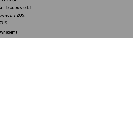
a nie odpowiedzi,
wiedzi z ZUS,
 ZUS.
cownikiem)
e na koncie w ZUS,
onta ubezpieczonego,
nych zwolnieniach lekarskich - e-ZLA
iębiorcą)
, za pomocą której m.in. zgłosisz pracownika do
 dokumenty rozliczeniowe z wykorzystaniem danych z bazy
iadczenia o niezaleganiu i odebrać go na eZUS,
swoich pracowników - e-ZLA
11A, czyli informacji o dochodach uzyskanych od ZUS lub
o obliczenia podatku przez ZUS,