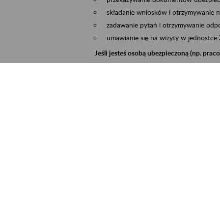
składanie wniosków i otrzymywanie n
zadawanie pytań i otrzymywanie odpo
umawianie się na wizyty w jednostce
Jeśli jesteś osobą ubezpieczoną (np. pra
możesz sprawdzić swoje dane zapisan
masz dostęp do informacji o stanie k
masz dostęp do informacji o wystawio
Jeśli jesteś płatnikiem składek (np. przeds
możesz skorzystać z aplikacji ePłatnik
ubezpieczeń, wypełnisz i przekażesz
ZUS,
możesz złożyć wniosek o wydanie zaśw
masz dostęp do zwolnień lekarskich 
Jeśli jesteś świadczeniobiorcą
masz dostęp m.in. do formularza PIT 
do formularza PIT 40A, czyli roczneg