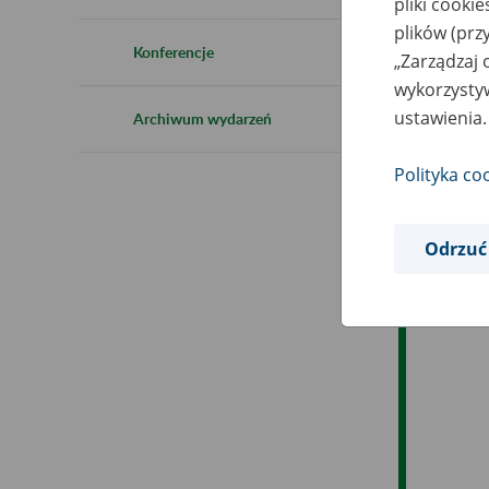
pliki cooki
Ro
plików (prz
Konferencje
„Zarządzaj 
Ob
wykorzystyw
ustawienia.
Archiwum wydarzeń
Op
Polityka co
Odrzuć