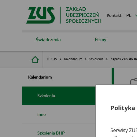
Kontakt
Świadczenia
Firmy
O ZUS
Kalendarium
Szkolenia
Zaproś ZUS do sie
Kalendarium
Szkolenia
Polityka
Z
Inne
s
Serwisy ZUS
Szkolenia BHP