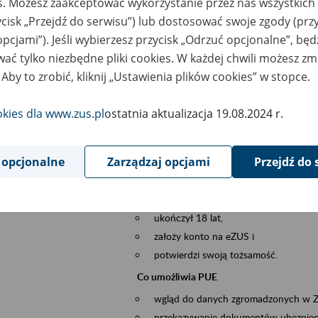
es. Możesz zaakceptować wykorzystanie przez nas wszystkich 
dzaj wydarzenia
Szkolenia
ycisk „Przejdź do serwisu”) lub dostosować swoje zgody (przy
opcjami”). Jeśli wybierzesz przycisk „Odrzuć opcjonalne”, bę
szar merytoryczny
obsługa klientów
ać tylko niezbędne pliki cookies. W każdej chwili możesz zm
 Aby to zrobić, kliknij „Ustawienia plików cookies” w stopce.
is wydarzenia
Platforma Usług Elektronicznych ZUS eZ
to narzędzie, które ułatwia dostęp do u
okies dla www.zus.pl
ostatnia aktualizacja 19.08.2024 r.
Jednym z jego najważniejszych elementów 
spraw przez Internet.
 opcjonalne
Zarządzaj opcjami
Przejdź do 
Kto może skorzystać z eZUS
Każdy klient, który:
ukończył 18 lat,
założy konto na eZUS i
potwierdzi swoją tożsamość.
Co umożliwia PUE
wgląd do danych zgromadzonych w 
przekazywanie dokumentów ubezpiec