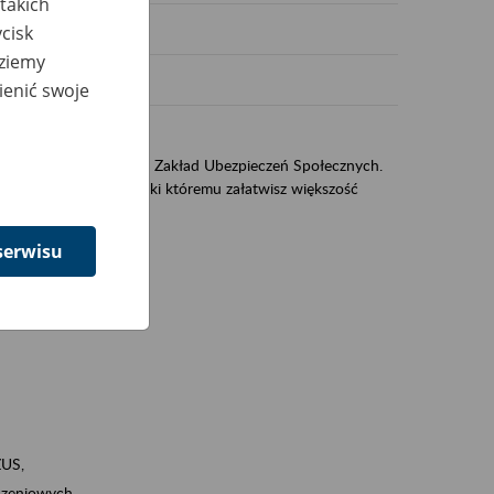
takich
cisk
dziemy
ienić swoje
US
sług świadczonych przez Zakład Ubezpieczeń Społecznych.
jest portal eZUS, dzięki któremu załatwisz większość
serwisu
ZUS,
zeniowych,