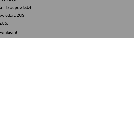
a nie odpowiedzi,
wiedzi z ZUS,
 ZUS.
cownikiem)
e na koncie w ZUS,
onta ubezpieczonego,
nych zwolnieniach lekarskich - e-ZLA
iębiorcą)
, za pomocą której m.in. zgłosisz pracownika do
 dokumenty rozliczeniowe z wykorzystaniem danych z bazy
iadczenia o niezaleganiu i odebrać go na eZUS,
swoich pracowników - e-ZLA
11A, czyli informacji o dochodach uzyskanych od ZUS lub
o obliczenia podatku przez ZUS,