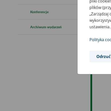
pliki cooki
Ro
plików (prz
Konferencje
„Zarządzaj 
Ob
wykorzystyw
ustawienia.
Archiwum wydarzeń
Op
Polityka co
Odrzuć