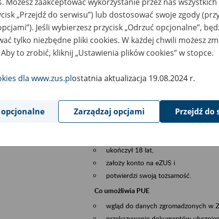
es. Możesz zaakceptować wykorzystanie przez nas wszystkich 
dzaj wydarzenia
Szkolenia
ycisk „Przejdź do serwisu”) lub dostosować swoje zgody (przy
opcjami”). Jeśli wybierzesz przycisk „Odrzuć opcjonalne”, bę
szar merytoryczny
obsługa klientów
ać tylko niezbędne pliki cookies. W każdej chwili możesz zm
 Aby to zrobić, kliknij „Ustawienia plików cookies” w stopce.
is wydarzenia
Platforma Usług Elektronicznych ZUS eZ
to narzędzie, które ułatwia dostęp do u
okies dla www.zus.pl
ostatnia aktualizacja 19.08.2024 r.
Jednym z jego najważniejszych elementów 
spraw przez Internet.
 opcjonalne
Zarządzaj opcjami
Przejdź do 
Kto może skorzystać z eZUS
Każdy klient, który:
ukończył 18 lat,
założy konto na eZUS i
potwierdzi swoją tożsamość.
Co umożliwia PUE
wgląd do danych zgromadzonych w 
przekazywanie dokumentów ubezpiec