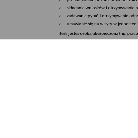
składanie wniosków i otrzymywanie n
zadawanie pytań i otrzymywanie odpo
umawianie się na wizyty w jednostce
Jeśli jesteś osobą ubezpieczoną (np. pra
możesz sprawdzić swoje dane zapisan
masz dostęp do informacji o stanie k
masz dostęp do informacji o wystawio
Jeśli jesteś płatnikiem składek (np. przeds
możesz skorzystać z aplikacji ePłatnik
ubezpieczeń, wypełnisz i przekażesz
ZUS,
możesz złożyć wniosek o wydanie zaśw
masz dostęp do zwolnień lekarskich 
Jeśli jesteś świadczeniobiorcą
masz dostęp m.in. do formularza PIT 
do formularza PIT 40A, czyli roczneg