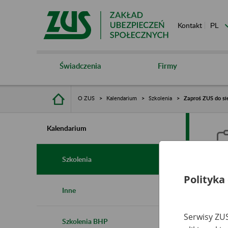
Kontakt
Świadczenia
Firmy
O ZUS
Kalendarium
Szkolenia
Zaproś ZUS do sie
Kalendarium
Szkolenia
Polityka
Z
Inne
s
Serwisy ZUS
Szkolenia BHP