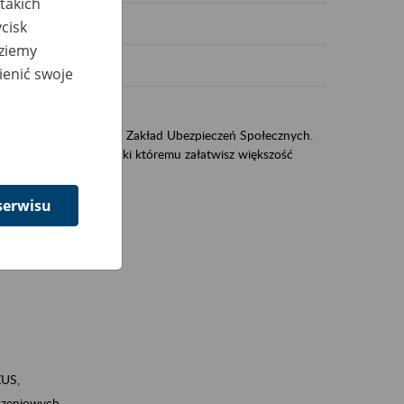
takich
cisk
dziemy
ienić swoje
US
sług świadczonych przez Zakład Ubezpieczeń Społecznych.
jest portal eZUS, dzięki któremu załatwisz większość
serwisu
ZUS,
zeniowych,