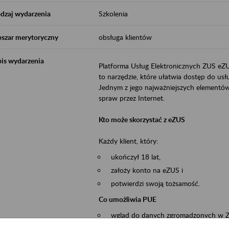
dzaj wydarzenia
Szkolenia
szar merytoryczny
obsługa klientów
is wydarzenia
Platforma Usług Elektronicznych ZUS eZ
to narzędzie, które ułatwia dostęp do u
Jednym z jego najważniejszych elementów 
spraw przez Internet.
Kto może skorzystać z eZUS
Każdy klient, który:
ukończył 18 lat,
założy konto na eZUS i
potwierdzi swoją tożsamość.
Co umożliwia PUE
wgląd do danych zgromadzonych w 
przekazywanie dokumentów ubezpiec