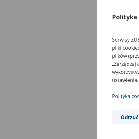
Polityka
Serwisy ZUS
pliki cooki
plików (prz
„Zarządzaj 
wykorzystyw
ustawienia.
Polityka co
Odrzuć