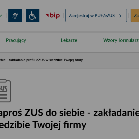
Zarejestruj w
PUE/eZUS
Za
Pracujący
Lekarze
Wzory formularz
bie - zakładanie profili eZUS w siedzibie Twojej firmy
aproś ZUS do siebie - zakładanie
iedzibie Twojej firmy