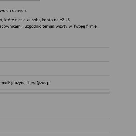
swoich danych.
eń, które niesie za sobą konto na eZUS.
cownikami i uzgodnić termin wizyty w Twojej firmie,
mail: grazyna.libera@zus.pl