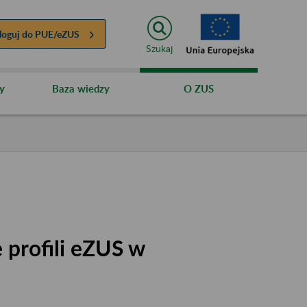
loguj do
PUE/eZUS
Szukaj
y
Baza wiedzy
O ZUS
 profili eZUS w