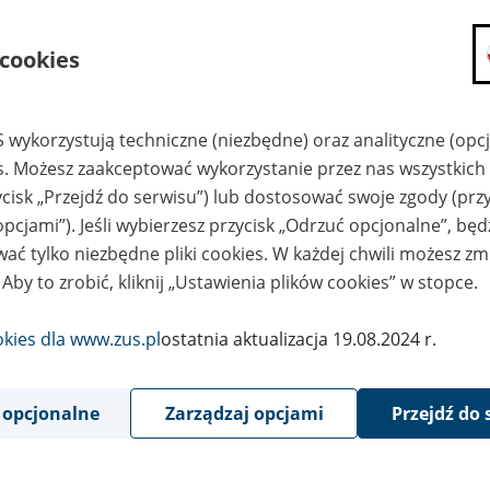
składanie wniosków i otrzymywanie n
 cookies
zadawanie pytań i otrzymywanie odpo
umawianie się na wizyty w jednostce
Jeśli jesteś osobą ubezpieczoną (np. pra
 wykorzystują techniczne (niezbędne) oraz analityczne (opc
możesz sprawdzić swoje dane zapisan
es. Możesz zaakceptować wykorzystanie przez nas wszystkich 
masz dostęp do informacji o stanie k
ycisk „Przejdź do serwisu”) lub dostosować swoje zgody (przy
masz dostęp do informacji o wystawio
opcjami”). Jeśli wybierzesz przycisk „Odrzuć opcjonalne”, bę
Jeśli jesteś płatnikiem składek (np. przeds
ać tylko niezbędne pliki cookies. W każdej chwili możesz zm
możesz skorzystać z aplikacji ePłatnik
 Aby to zrobić, kliknij „Ustawienia plików cookies” w stopce.
ubezpieczeń, wypełnisz i przekażesz
ZUS,
okies dla www.zus.pl
ostatnia aktualizacja 19.08.2024 r.
możesz złożyć wniosek o wydanie zaśw
masz dostęp do zwolnień lekarskich 
 opcjonalne
Zarządzaj opcjami
Przejdź do 
Jeśli jesteś świadczeniobiorcą
masz dostęp m.in. do formularza PIT 
do formularza PIT 40A, czyli roczneg