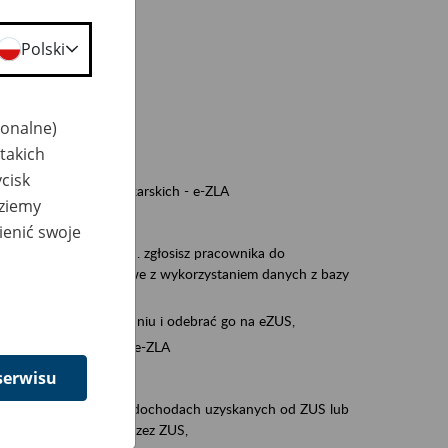
a nie odpowiedzi,
Polski
wiedzi z ZUS,
 ZUS.
cownikiem)
jonalne)
e na koncie w ZUS,
takich
onta ubezpieczonego,
cisk
nych zwolnieniach lekarskich - e-ZLA
dziemy
iębiorcą)
ienić swoje
, za pomocą której m.in. zgłosisz pracownika do
 dokumenty rozliczeniowe z wykorzystaniem danych z bazy
iadczenia o niezaleganiu i odebrać go na eZUS,
swoich pracowników - e-ZLA
serwisu
11A, czyli informacji o dochodach uzyskanych od ZUS lub
o obliczenia podatku przez ZUS,