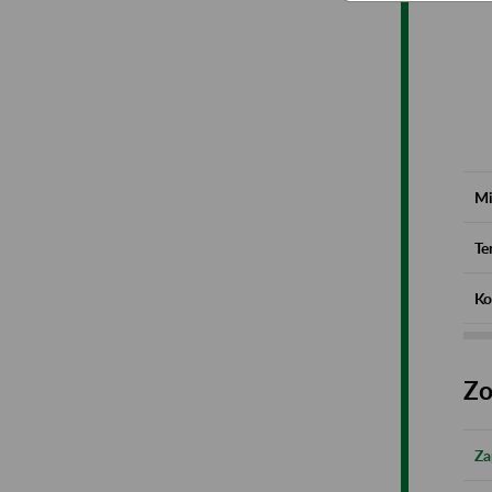
Mi
Te
Ko
Zo
Za