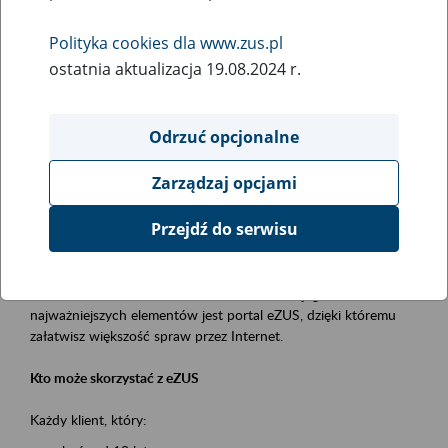
Polityka cookies dla www.zus.pl
Rodzaj wydarzenia
ostatnia aktualizacja 19.08.2024 r.
Szkolenia
Obszar merytoryczny
Odrzuć opcjonalne
obsługa klientów
Zarządzaj opcjami
Opis wydarzenia
Przejdź do serwisu
Platforma Usług Elektronicznych ZUS eZUS
to narzędzie, które ułatwia dostęp do usług świadczonych przez
Zakład Ubezpieczeń Społecznych. Jednym z jego
najważniejszych elementów jest portal eZUS, dzięki któremu
załatwisz większość spraw przez Internet.
Kto może skorzystać z eZUS
Każdy klient, który: