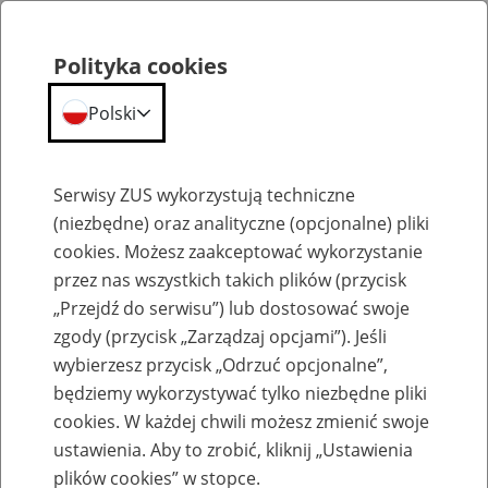
Polityka cookies
Polski
Menu
Szukaj
Serwisy ZUS wykorzystują techniczne
(niezbędne) oraz analityczne (opcjonalne) pliki
cookies. Możesz zaakceptować wykorzystanie
Szkolenia
przez nas wszystkich takich plików (przycisk
„Przejdź do serwisu”) lub dostosować swoje
zgody (przycisk „Zarządzaj opcjami”). Jeśli
wybierzesz przycisk „Odrzuć opcjonalne”,
będziemy wykorzystywać tylko niezbędne pliki
cookies. W każdej chwili możesz zmienić swoje
Zaproś ZUS do siebie - zakładanie profili
ustawienia. Aby to zrobić, kliknij „Ustawienia
eZUS w siedzibie Twojej firmy
plików cookies” w stopce.