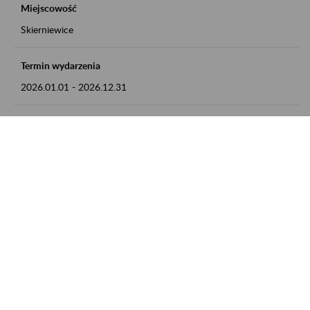
Miejscowość
Skierniewice
Termin wydarzenia
2026.01.01
-
2026.12.31
Kontakt
numer telefonu: 46 813 23 81 lub adres e-mail:
grazyna.libera@zus.pl
Zobacz także
Zaproś ZUS do siebie: Aktywni 50+