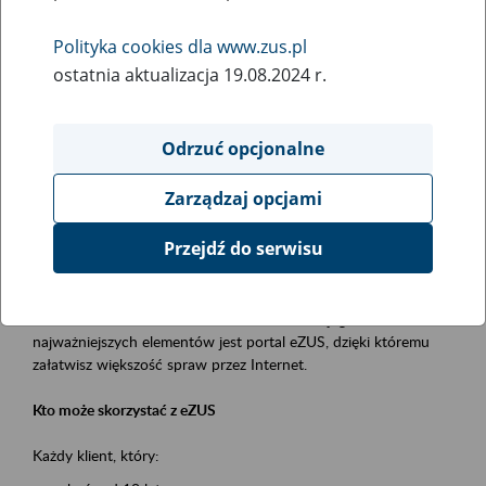
Polityka cookies dla www.zus.pl
Rodzaj wydarzenia
ostatnia aktualizacja 19.08.2024 r.
Szkolenia
Obszar merytoryczny
Odrzuć opcjonalne
obsługa klientów
Zarządzaj opcjami
Opis wydarzenia
Przejdź do serwisu
Platforma Usług Elektronicznych ZUS eZUS
to narzędzie, które ułatwia dostęp do usług świadczonych przez
Zakład Ubezpieczeń Społecznych. Jednym z jego
najważniejszych elementów jest portal eZUS, dzięki któremu
załatwisz większość spraw przez Internet.
Kto może skorzystać z eZUS
Każdy klient, który: