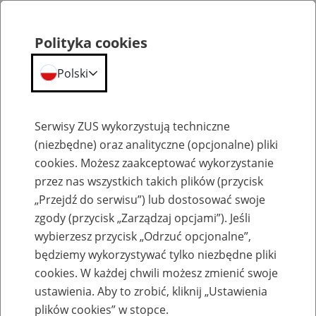
Polityka cookies
Polski
Menu
Szukaj
Serwisy ZUS wykorzystują techniczne
(niezbędne) oraz analityczne (opcjonalne) pliki
cookies. Możesz zaakceptować wykorzystanie
Szkolenia
przez nas wszystkich takich plików (przycisk
„Przejdź do serwisu”) lub dostosować swoje
zgody (przycisk „Zarządzaj opcjami”). Jeśli
wybierzesz przycisk „Odrzuć opcjonalne”,
będziemy wykorzystywać tylko niezbędne pliki
cookies. W każdej chwili możesz zmienić swoje
Zaproś ZUS do siebie - zakładanie profili
ustawienia. Aby to zrobić, kliknij „Ustawienia
eZUS w siedzibie Twojej firmy
plików cookies” w stopce.