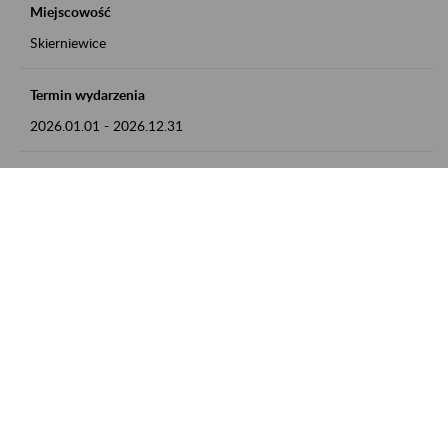
Miejscowość
Skierniewice
Termin wydarzenia
2026.01.01
-
2026.12.31
Kontakt
numer telefonu: 46 813 23 81 lub adres e-mail:
grazyna.libera@zus.pl
Zobacz także
Zaproś ZUS do siebie: Aktywni 50+