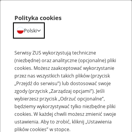
Polityka cookies
Polski
Menu
Szukaj
Serwisy ZUS wykorzystują techniczne
(niezbędne) oraz analityczne (opcjonalne) pliki
cookies. Możesz zaakceptować wykorzystanie
Szkolenia
przez nas wszystkich takich plików (przycisk
„Przejdź do serwisu”) lub dostosować swoje
zgody (przycisk „Zarządzaj opcjami”). Jeśli
wybierzesz przycisk „Odrzuć opcjonalne”,
będziemy wykorzystywać tylko niezbędne pliki
cookies. W każdej chwili możesz zmienić swoje
Zaproś ZUS do siebie - zakładanie profili
ustawienia. Aby to zrobić, kliknij „Ustawienia
eZUS w siedzibie Twojej firmy
plików cookies” w stopce.