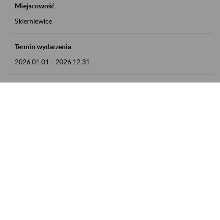
Miejscowość
Skierniewice
Termin wydarzenia
2026.01.01
-
2026.12.31
Kontakt
numer telefonu: 46 813 23 81 lub adres e-mail:
grazyna.libera@zus.pl
Zobacz także
Zaproś ZUS do siebie: Aktywni 50+