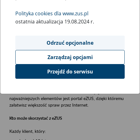
Polityka cookies dla www.zus.pl
Rodzaj wydarzenia
ostatnia aktualizacja 19.08.2024 r.
Szkolenia
Obszar merytoryczny
Odrzuć opcjonalne
obsługa klientów
Zarządzaj opcjami
Opis wydarzenia
Przejdź do serwisu
Platforma Usług Elektronicznych ZUS eZUS
to narzędzie, które ułatwia dostęp do usług świadczonych przez
Zakład Ubezpieczeń Społecznych. Jednym z jego
najważniejszych elementów jest portal eZUS, dzięki któremu
załatwisz większość spraw przez Internet.
Kto może skorzystać z eZUS
Każdy klient, który: