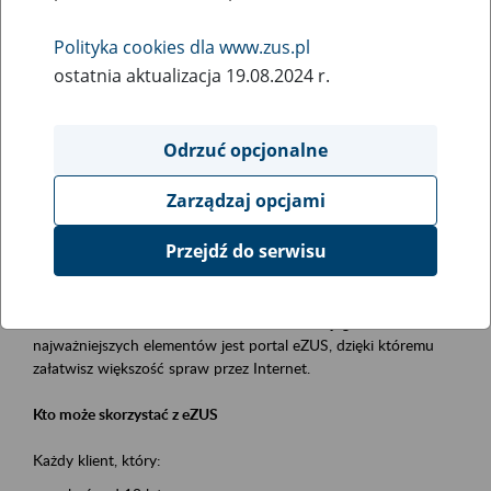
Polityka cookies dla www.zus.pl
Rodzaj wydarzenia
ostatnia aktualizacja 19.08.2024 r.
Szkolenia
Obszar merytoryczny
Odrzuć opcjonalne
obsługa klientów
Zarządzaj opcjami
Opis wydarzenia
Przejdź do serwisu
Platforma Usług Elektronicznych ZUS eZUS
to narzędzie, które ułatwia dostęp do usług świadczonych przez
Zakład Ubezpieczeń Społecznych. Jednym z jego
najważniejszych elementów jest portal eZUS, dzięki któremu
załatwisz większość spraw przez Internet.
Kto może skorzystać z eZUS
Każdy klient, który: