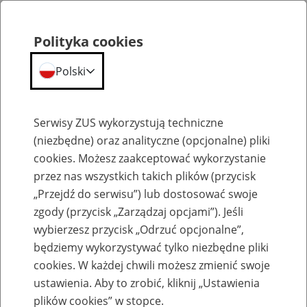
Polityka cookies
Polski
Menu
Szukaj
Serwisy ZUS wykorzystują techniczne
(niezbędne) oraz analityczne (opcjonalne) pliki
cookies. Możesz zaakceptować wykorzystanie
Szkolenia
przez nas wszystkich takich plików (przycisk
„Przejdź do serwisu”) lub dostosować swoje
zgody (przycisk „Zarządzaj opcjami”). Jeśli
wybierzesz przycisk „Odrzuć opcjonalne”,
będziemy wykorzystywać tylko niezbędne pliki
cookies. W każdej chwili możesz zmienić swoje
Zaproś ZUS do siebie - zakładanie profili
ustawienia. Aby to zrobić, kliknij „Ustawienia
eZUS w siedzibie Twojej firmy
plików cookies” w stopce.