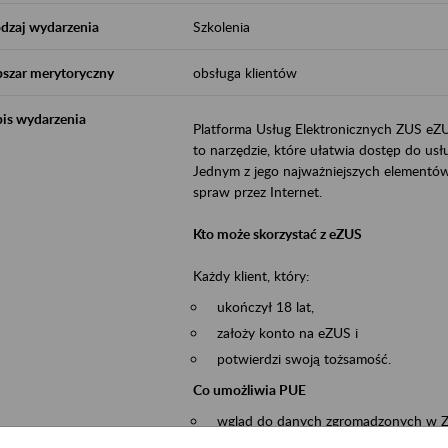
dzaj wydarzenia
Szkolenia
szar merytoryczny
obsługa klientów
is wydarzenia
Platforma Usług Elektronicznych ZUS eZ
to narzędzie, które ułatwia dostęp do u
Jednym z jego najważniejszych elementów 
spraw przez Internet.
Kto może skorzystać z eZUS
Każdy klient, który:
ukończył 18 lat,
założy konto na eZUS i
potwierdzi swoją tożsamość.
Co umożliwia PUE
wgląd do danych zgromadzonych w 
przekazywanie dokumentów ubezpiec