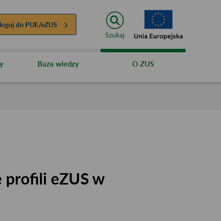
loguj do
PUE/eZUS
Szukaj
y
Baza wiedzy
O ZUS
 profili eZUS w