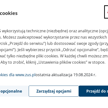
składanie wniosków i otrzymywanie n
 cookies
zadawanie pytań i otrzymywanie odpo
umawianie się na wizyty w jednostce
Jeśli jesteś osobą ubezpieczoną (np. pra
 wykorzystują techniczne (niezbędne) oraz analityczne (opc
możesz sprawdzić swoje dane zapisan
es. Możesz zaakceptować wykorzystanie przez nas wszystkich 
masz dostęp do informacji o stanie k
ycisk „Przejdź do serwisu”) lub dostosować swoje zgody (przy
masz dostęp do informacji o wystawio
opcjami”). Jeśli wybierzesz przycisk „Odrzuć opcjonalne”, bę
Jeśli jesteś płatnikiem składek (np. przeds
ać tylko niezbędne pliki cookies. W każdej chwili możesz zm
możesz skorzystać z aplikacji ePłatnik
 Aby to zrobić, kliknij „Ustawienia plików cookies” w stopce.
ubezpieczeń, wypełnisz i przekażesz
ZUS,
okies dla www.zus.pl
ostatnia aktualizacja 19.08.2024 r.
możesz złożyć wniosek o wydanie zaśw
masz dostęp do zwolnień lekarskich 
 opcjonalne
Zarządzaj opcjami
Przejdź do 
Jeśli jesteś świadczeniobiorcą
masz dostęp m.in. do formularza PIT 
do formularza PIT 40A, czyli roczneg