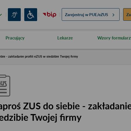
Zarejestruj w
PUE/eZUS
Za
Pracujący
Lekarze
Wzory formularz
bie - zakładanie profili eZUS w siedzibie Twojej firmy
aproś ZUS do siebie - zakładanie
iedzibie Twojej firmy