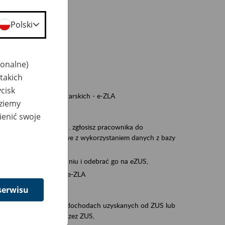
a nie odpowiedzi,
Polski
wiedzi z ZUS,
 ZUS.
cownikiem)
jonalne)
e na koncie w ZUS,
takich
onta ubezpieczonego,
cisk
nych zwolnieniach lekarskich - e-ZLA
dziemy
iębiorcą)
ienić swoje
, za pomocą której m.in. zgłosisz pracownika do
 dokumenty rozliczeniowe z wykorzystaniem danych z bazy
iadczenia o niezaleganiu i odebrać go na eZUS,
swoich pracowników - e-ZLA
serwisu
11A, czyli informacji o dochodach uzyskanych od ZUS lub
o obliczenia podatku przez ZUS,