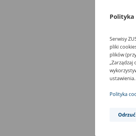
Polityka
Serwisy ZUS
pliki cooki
plików (prz
„Zarządzaj 
wykorzystyw
ustawienia.
Polityka co
Odrzuć