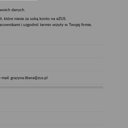
swoich danych.
eń, które niesie za sobą konto na eZUS.
cownikami i uzgodnić termin wizyty w Twojej firmie,
mail: grazyna.libera@zus.pl