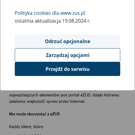
Polityka cookies dla www.zus.pl
Rodzaj wydarzenia
ostatnia aktualizacja 19.08.2024 r.
Szkolenia
Obszar merytoryczny
Odrzuć opcjonalne
obsługa klientów
Zarządzaj opcjami
Opis wydarzenia
Przejdź do serwisu
Platforma Usług Elektronicznych ZUS eZUS
to narzędzie, które ułatwia dostęp do usług świadczonych przez
Zakład Ubezpieczeń Społecznych. Jednym z jego
najważniejszych elementów jest portal eZUS, dzięki któremu
załatwisz większość spraw przez Internet.
Kto może skorzystać z eZUS
Każdy klient, który: