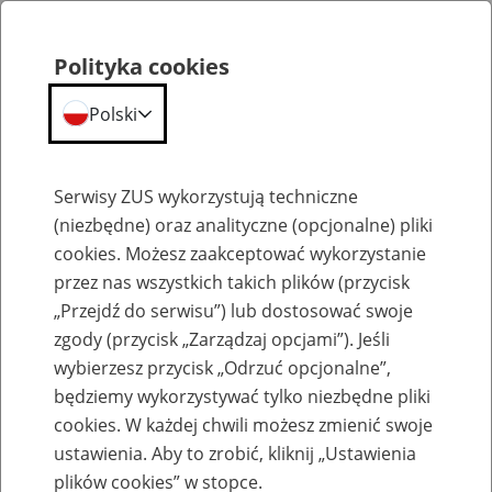
Polityka cookies
Polski
Menu
Szukaj
Serwisy ZUS wykorzystują techniczne
(niezbędne) oraz analityczne (opcjonalne) pliki
cookies. Możesz zaakceptować wykorzystanie
Szkolenia
przez nas wszystkich takich plików (przycisk
„Przejdź do serwisu”) lub dostosować swoje
zgody (przycisk „Zarządzaj opcjami”). Jeśli
wybierzesz przycisk „Odrzuć opcjonalne”,
będziemy wykorzystywać tylko niezbędne pliki
cookies. W każdej chwili możesz zmienić swoje
Zaproś ZUS do siebie - zakładanie profili
ustawienia. Aby to zrobić, kliknij „Ustawienia
eZUS w siedzibie Twojej firmy
plików cookies” w stopce.