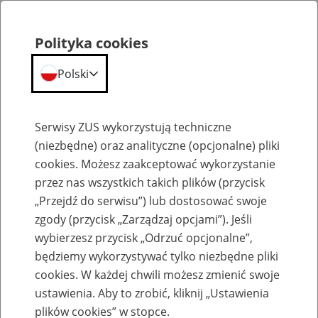
Polityka cookies
Polski
Menu
Szukaj
Serwisy ZUS wykorzystują techniczne
(niezbędne) oraz analityczne (opcjonalne) pliki
cookies. Możesz zaakceptować wykorzystanie
Szkolenia
przez nas wszystkich takich plików (przycisk
„Przejdź do serwisu”) lub dostosować swoje
zgody (przycisk „Zarządzaj opcjami”). Jeśli
wybierzesz przycisk „Odrzuć opcjonalne”,
będziemy wykorzystywać tylko niezbędne pliki
cookies. W każdej chwili możesz zmienić swoje
Zaproś ZUS do siebie - zakładanie profili
ustawienia. Aby to zrobić, kliknij „Ustawienia
eZUS w siedzibie Twojej firmy
plików cookies” w stopce.