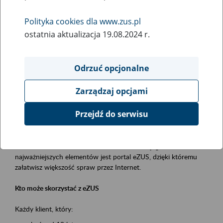
Polityka cookies dla www.zus.pl
Rodzaj wydarzenia
ostatnia aktualizacja 19.08.2024 r.
Szkolenia
Obszar merytoryczny
Odrzuć opcjonalne
obsługa klientów
Zarządzaj opcjami
Opis wydarzenia
Przejdź do serwisu
Platforma Usług Elektronicznych ZUS eZUS
to narzędzie, które ułatwia dostęp do usług świadczonych przez
Zakład Ubezpieczeń Społecznych. Jednym z jego
najważniejszych elementów jest portal eZUS, dzięki któremu
załatwisz większość spraw przez Internet.
Kto może skorzystać z eZUS
Każdy klient, który: