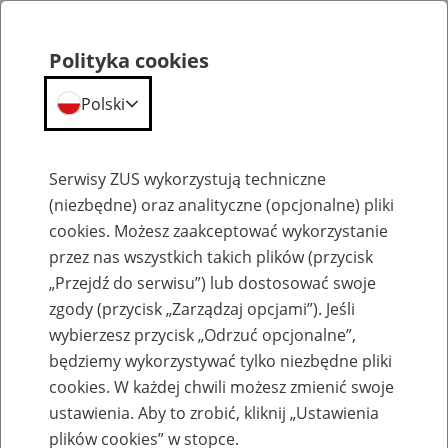
Polityka cookies
Polski
Menu
Szukaj
Serwisy ZUS wykorzystują techniczne
(niezbędne) oraz analityczne (opcjonalne) pliki
cookies. Możesz zaakceptować wykorzystanie
Szkolenia
przez nas wszystkich takich plików (przycisk
„Przejdź do serwisu”) lub dostosować swoje
zgody (przycisk „Zarządzaj opcjami”). Jeśli
wybierzesz przycisk „Odrzuć opcjonalne”,
będziemy wykorzystywać tylko niezbędne pliki
cookies. W każdej chwili możesz zmienić swoje
Zaproś ZUS do siebie - zakładanie profili
ustawienia. Aby to zrobić, kliknij „Ustawienia
eZUS w siedzibie Twojej firmy
plików cookies” w stopce.