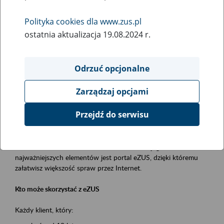
Polityka cookies dla www.zus.pl
Rodzaj wydarzenia
ostatnia aktualizacja 19.08.2024 r.
Szkolenia
Obszar merytoryczny
Odrzuć opcjonalne
obsługa klientów
Zarządzaj opcjami
Opis wydarzenia
Przejdź do serwisu
Platforma Usług Elektronicznych ZUS eZUS
to narzędzie, które ułatwia dostęp do usług świadczonych przez
Zakład Ubezpieczeń Społecznych. Jednym z jego
najważniejszych elementów jest portal eZUS, dzięki któremu
załatwisz większość spraw przez Internet.
Kto może skorzystać z eZUS
Każdy klient, który: