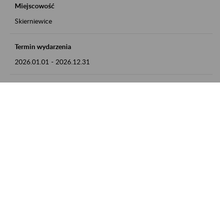
Miejscowość
Skierniewice
Termin wydarzenia
2026.01.01
-
2026.12.31
Kontakt
numer telefonu: 46 813 23 81 lub adres e-mail:
grazyna.libera@zus.pl
Zobacz także
Zaproś ZUS do siebie: Aktywni 50+