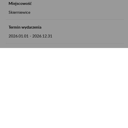
Miejscowość
Skierniewice
Termin wydarzenia
2026.01.01
-
2026.12.31
Kontakt
numer telefonu: 46 813 23 81 lub adres e-mail:
grazyna.libera@zus.pl
Zobacz także
Zaproś ZUS do siebie: Aktywni 50+