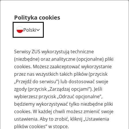
Polityka cookies
Polski
Menu
Szukaj
Serwisy ZUS wykorzystują techniczne
(niezbędne) oraz analityczne (opcjonalne) pliki
cookies. Możesz zaakceptować wykorzystanie
Szkolenia
przez nas wszystkich takich plików (przycisk
„Przejdź do serwisu”) lub dostosować swoje
zgody (przycisk „Zarządzaj opcjami”). Jeśli
wybierzesz przycisk „Odrzuć opcjonalne”,
będziemy wykorzystywać tylko niezbędne pliki
cookies. W każdej chwili możesz zmienić swoje
Zaproś ZUS do siebie - zakładanie profili
ustawienia. Aby to zrobić, kliknij „Ustawienia
eZUS w siedzibie Twojej firmy
plików cookies” w stopce.