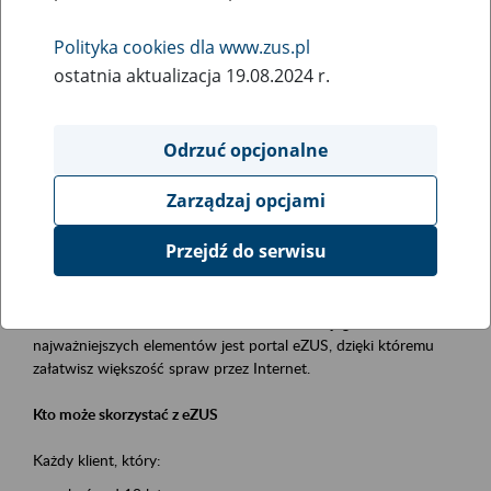
Polityka cookies dla www.zus.pl
Rodzaj wydarzenia
ostatnia aktualizacja 19.08.2024 r.
Szkolenia
Obszar merytoryczny
Odrzuć opcjonalne
obsługa klientów
Zarządzaj opcjami
Opis wydarzenia
Przejdź do serwisu
Platforma Usług Elektronicznych ZUS eZUS
to narzędzie, które ułatwia dostęp do usług świadczonych przez
Zakład Ubezpieczeń Społecznych. Jednym z jego
najważniejszych elementów jest portal eZUS, dzięki któremu
załatwisz większość spraw przez Internet.
Kto może skorzystać z eZUS
Każdy klient, który: