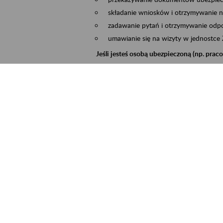
składanie wniosków i otrzymywanie n
zadawanie pytań i otrzymywanie odpo
umawianie się na wizyty w jednostce
Jeśli jesteś osobą ubezpieczoną (np. pra
możesz sprawdzić swoje dane zapisan
masz dostęp do informacji o stanie k
masz dostęp do informacji o wystawio
Jeśli jesteś płatnikiem składek (np. przeds
możesz skorzystać z aplikacji ePłatnik
ubezpieczeń, wypełnisz i przekażesz
ZUS,
możesz złożyć wniosek o wydanie zaśw
masz dostęp do zwolnień lekarskich 
Jeśli jesteś świadczeniobiorcą
masz dostęp m.in. do formularza PIT 
do formularza PIT 40A, czyli roczneg