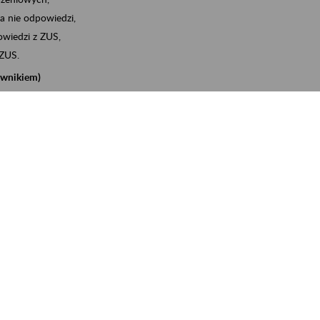
a nie odpowiedzi,
wiedzi z ZUS,
 ZUS.
cownikiem)
e na koncie w ZUS,
onta ubezpieczonego,
nych zwolnieniach lekarskich - e-ZLA
iębiorcą)
, za pomocą której m.in. zgłosisz pracownika do
 dokumenty rozliczeniowe z wykorzystaniem danych z bazy
iadczenia o niezaleganiu i odebrać go na eZUS,
swoich pracowników - e-ZLA
11A, czyli informacji o dochodach uzyskanych od ZUS lub
o obliczenia podatku przez ZUS,