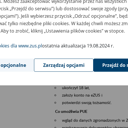
es. Możesz zaakceptować wykorzystanie przez nas wszystkich 
dzaj wydarzenia
Szkolenia
ycisk „Przejdź do serwisu”) lub dostosować swoje zgody (przy
opcjami”). Jeśli wybierzesz przycisk „Odrzuć opcjonalne”, bę
szar merytoryczny
obsługa klientów
ać tylko niezbędne pliki cookies. W każdej chwili możesz zm
 Aby to zrobić, kliknij „Ustawienia plików cookies” w stopce.
is wydarzenia
Platforma Usług Elektronicznych ZUS eZ
to narzędzie, które ułatwia dostęp do u
okies dla www.zus.pl
ostatnia aktualizacja 19.08.2024 r.
Jednym z jego najważniejszych elementów 
spraw przez Internet.
 opcjonalne
Zarządzaj opcjami
Przejdź do 
Kto może skorzystać z eZUS
Każdy klient, który:
ukończył 18 lat,
założy konto na eZUS i
potwierdzi swoją tożsamość.
Co umożliwia PUE
wgląd do danych zgromadzonych w 
przekazywanie dokumentów ubezpiec