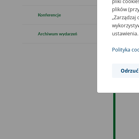
pliki cooki
Ro
plików (prz
Konferencje
„Zarządzaj 
Ob
wykorzystyw
ustawienia.
Archiwum wydarzeń
Op
Polityka co
Odrzuć