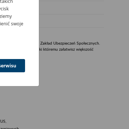
takich
cisk
dziemy
ienić swoje
US
sług świadczonych przez Zakład Ubezpieczeń Społecznych.
jest portal eZUS, dzięki któremu załatwisz większość
serwisu
ZUS,
zeniowych,