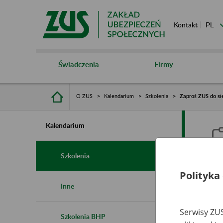
Kontakt
Świadczenia
Firmy
O ZUS
Kalendarium
Szkolenia
Zaproś ZUS do sie
Kalendarium
Szkolenia
Polityka
Z
Inne
s
Serwisy ZUS
Szkolenia BHP