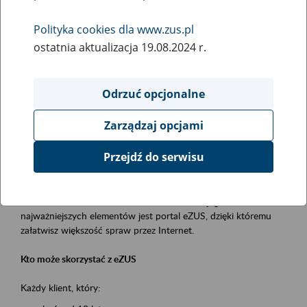
Polityka cookies dla www.zus.pl
Rodzaj wydarzenia
ostatnia aktualizacja 19.08.2024 r.
Szkolenia
Obszar merytoryczny
Odrzuć opcjonalne
obsługa klientów
Zarządzaj opcjami
Opis wydarzenia
Przejdź do serwisu
Platforma Usług Elektronicznych ZUS eZUS
to narzędzie, które ułatwia dostęp do usług świadczonych przez
Zakład Ubezpieczeń Społecznych. Jednym z jego
najważniejszych elementów jest portal eZUS, dzięki któremu
załatwisz większość spraw przez Internet.
Kto może skorzystać z eZUS
Każdy klient, który: