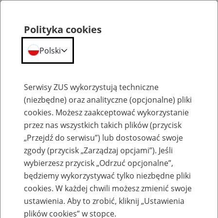
Polityka cookies
Polski
Menu
Szukaj
Serwisy ZUS wykorzystują techniczne
(niezbędne) oraz analityczne (opcjonalne) pliki
cookies. Możesz zaakceptować wykorzystanie
Szkolenia
przez nas wszystkich takich plików (przycisk
„Przejdź do serwisu”) lub dostosować swoje
zgody (przycisk „Zarządzaj opcjami”). Jeśli
wybierzesz przycisk „Odrzuć opcjonalne”,
będziemy wykorzystywać tylko niezbędne pliki
cookies. W każdej chwili możesz zmienić swoje
Zaproś ZUS do siebie - zakładanie profili
ustawienia. Aby to zrobić, kliknij „Ustawienia
eZUS w siedzibie Twojej firmy
plików cookies” w stopce.