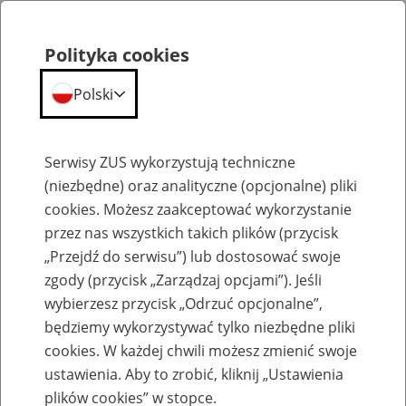
Polityka cookies
Polski
Menu
Szukaj
Serwisy ZUS wykorzystują techniczne
(niezbędne) oraz analityczne (opcjonalne) pliki
cookies. Możesz zaakceptować wykorzystanie
Szkolenia
przez nas wszystkich takich plików (przycisk
„Przejdź do serwisu”) lub dostosować swoje
zgody (przycisk „Zarządzaj opcjami”). Jeśli
wybierzesz przycisk „Odrzuć opcjonalne”,
będziemy wykorzystywać tylko niezbędne pliki
cookies. W każdej chwili możesz zmienić swoje
Zaproś ZUS do siebie - zakładanie profili
ustawienia. Aby to zrobić, kliknij „Ustawienia
eZUS w siedzibie Twojej firmy
plików cookies” w stopce.