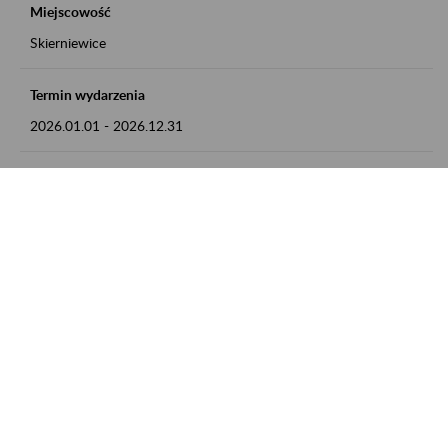
Miejscowość
Skierniewice
Termin wydarzenia
2026.01.01
-
2026.12.31
Kontakt
numer telefonu: 46 813 23 81 lub adres e-mail:
grazyna.libera@zus.pl
Zobacz także
Zaproś ZUS do siebie: Aktywni 50+