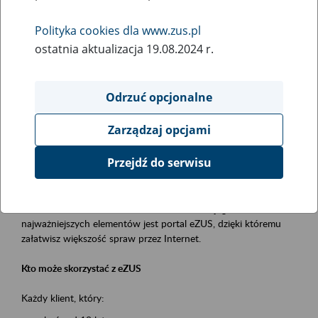
Polityka cookies dla www.zus.pl
Rodzaj wydarzenia
ostatnia aktualizacja 19.08.2024 r.
Szkolenia
Obszar merytoryczny
Odrzuć opcjonalne
obsługa klientów
Zarządzaj opcjami
Opis wydarzenia
Przejdź do serwisu
Platforma Usług Elektronicznych ZUS eZUS
to narzędzie, które ułatwia dostęp do usług świadczonych przez
Zakład Ubezpieczeń Społecznych. Jednym z jego
najważniejszych elementów jest portal eZUS, dzięki któremu
załatwisz większość spraw przez Internet.
Kto może skorzystać z eZUS
Każdy klient, który: