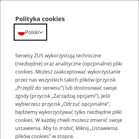
Polityka cookies
Polski
Menu
Szukaj
Serwisy ZUS wykorzystują techniczne
(niezbędne) oraz analityczne (opcjonalne) pliki
cookies. Możesz zaakceptować wykorzystanie
Szkolenia
przez nas wszystkich takich plików (przycisk
„Przejdź do serwisu”) lub dostosować swoje
zgody (przycisk „Zarządzaj opcjami”). Jeśli
wybierzesz przycisk „Odrzuć opcjonalne”,
będziemy wykorzystywać tylko niezbędne pliki
cookies. W każdej chwili możesz zmienić swoje
Zaproś ZUS do siebie - zakładanie profili
ustawienia. Aby to zrobić, kliknij „Ustawienia
eZUS w siedzibie Twojej firmy
plików cookies” w stopce.