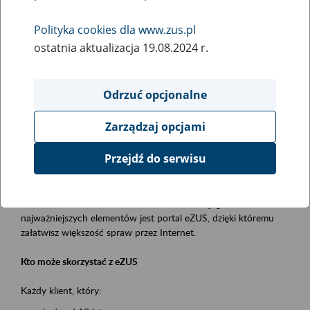
Polityka cookies dla www.zus.pl
Rodzaj wydarzenia
ostatnia aktualizacja 19.08.2024 r.
Szkolenia
Obszar merytoryczny
Odrzuć opcjonalne
obsługa klientów
Zarządzaj opcjami
Opis wydarzenia
Przejdź do serwisu
Platforma Usług Elektronicznych ZUS eZUS
to narzędzie, które ułatwia dostęp do usług świadczonych przez
Zakład Ubezpieczeń Społecznych. Jednym z jego
najważniejszych elementów jest portal eZUS, dzięki któremu
załatwisz większość spraw przez Internet.
Kto może skorzystać z eZUS
Każdy klient, który: