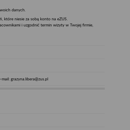
swoich danych.
eń, które niesie za sobą konto na eZUS.
cownikami i uzgodnić termin wizyty w Twojej firmie,
mail: grazyna.libera@zus.pl