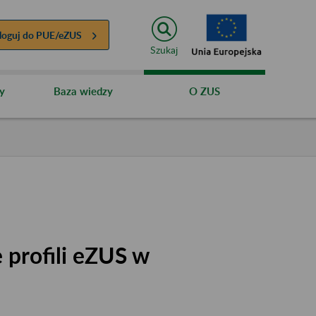
loguj do
PUE/eZUS
Szukaj
y
Baza wiedzy
O ZUS
 profili eZUS w