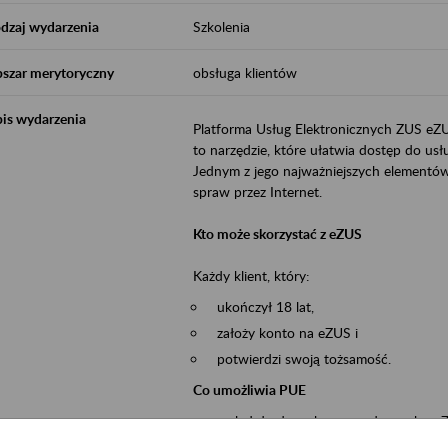
dzaj wydarzenia
Szkolenia
szar merytoryczny
obsługa klientów
is wydarzenia
Platforma Usług Elektronicznych ZUS eZ
to narzędzie, które ułatwia dostęp do u
Jednym z jego najważniejszych elementów 
spraw przez Internet.
Kto może skorzystać z eZUS
Każdy klient, który:
ukończył 18 lat,
założy konto na eZUS i
potwierdzi swoją tożsamość.
Co umożliwia PUE
wgląd do danych zgromadzonych w 
przekazywanie dokumentów ubezpiec