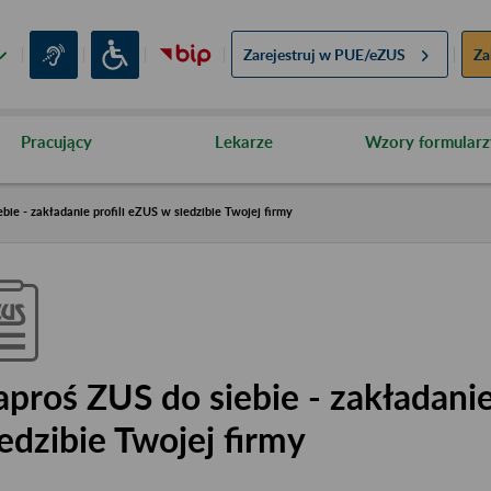
Zarejestruj w
PUE/eZUS
Za
Pracujący
Lekarze
Wzory formularz
bie - zakładanie profili eZUS w siedzibie Twojej firmy
aproś ZUS do siebie - zakładanie
iedzibie Twojej firmy