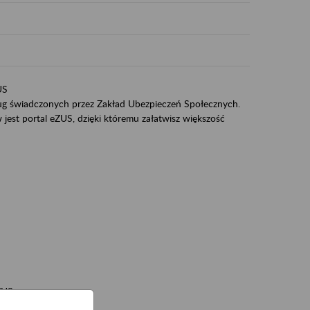
US
sług świadczonych przez Zakład Ubezpieczeń Społecznych.
jest portal eZUS, dzięki któremu załatwisz większość
ZUS,
zeniowych,