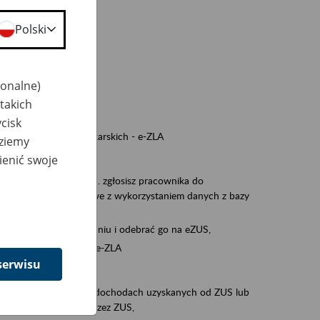
a nie odpowiedzi,
Polski
wiedzi z ZUS,
 ZUS.
cownikiem)
jonalne)
e na koncie w ZUS,
takich
onta ubezpieczonego,
cisk
nych zwolnieniach lekarskich - e-ZLA
dziemy
ienić swoje
iębiorcą)
, za pomocą której m.in. zgłosisz pracownika do
 dokumenty rozliczeniowe z wykorzystaniem danych z bazy
iadczenia o niezaleganiu i odebrać go na eZUS,
swoich pracowników - e-ZLA
serwisu
11A, czyli informacji o dochodach uzyskanych od ZUS lub
o obliczenia podatku przez ZUS,