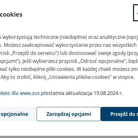
składanie wniosków i otrzymywanie n
 cookies
zadawanie pytań i otrzymywanie odpo
umawianie się na wizyty w jednostce
Jeśli jesteś osobą ubezpieczoną (np. pra
 wykorzystują techniczne (niezbędne) oraz analityczne (opc
możesz sprawdzić swoje dane zapisan
es. Możesz zaakceptować wykorzystanie przez nas wszystkich 
masz dostęp do informacji o stanie k
ycisk „Przejdź do serwisu”) lub dostosować swoje zgody (przy
masz dostęp do informacji o wystawio
opcjami”). Jeśli wybierzesz przycisk „Odrzuć opcjonalne”, bę
ać tylko niezbędne pliki cookies. W każdej chwili możesz zm
Jeśli jesteś płatnikiem składek (np. przeds
 Aby to zrobić, kliknij „Ustawienia plików cookies” w stopce.
możesz skorzystać z aplikacji ePłatnik
ubezpieczeń, wypełnisz i przekażesz
ZUS,
okies dla www.zus.pl
ostatnia aktualizacja 19.08.2024 r.
możesz złożyć wniosek o wydanie zaśw
masz dostęp do zwolnień lekarskich 
 opcjonalne
Zarządzaj opcjami
Przejdź do 
Jeśli jesteś świadczeniobiorcą
masz dostęp m.in. do formularza PIT 
do formularza PIT 40A, czyli roczneg