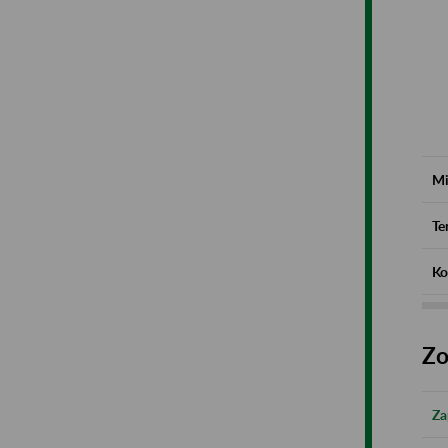
Mi
Te
Ko
Zo
Za