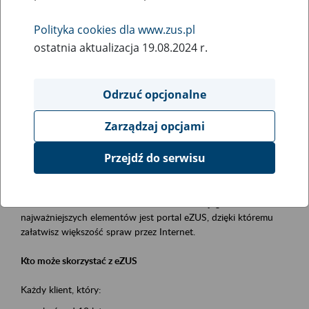
Polityka cookies dla www.zus.pl
Rodzaj wydarzenia
ostatnia aktualizacja 19.08.2024 r.
Szkolenia
Obszar merytoryczny
Odrzuć opcjonalne
obsługa klientów
Zarządzaj opcjami
Opis wydarzenia
Przejdź do serwisu
Platforma Usług Elektronicznych ZUS eZUS
to narzędzie, które ułatwia dostęp do usług świadczonych przez
Zakład Ubezpieczeń Społecznych. Jednym z jego
najważniejszych elementów jest portal eZUS, dzięki któremu
załatwisz większość spraw przez Internet.
Kto może skorzystać z eZUS
Każdy klient, który: