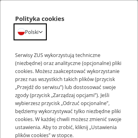
Polityka cookies
Polski
Menu
Szukaj
Serwisy ZUS wykorzystują techniczne
(niezbędne) oraz analityczne (opcjonalne) pliki
cookies. Możesz zaakceptować wykorzystanie
Szkolenia
przez nas wszystkich takich plików (przycisk
„Przejdź do serwisu”) lub dostosować swoje
zgody (przycisk „Zarządzaj opcjami”). Jeśli
wybierzesz przycisk „Odrzuć opcjonalne”,
będziemy wykorzystywać tylko niezbędne pliki
cookies. W każdej chwili możesz zmienić swoje
Zaproś ZUS do siebie - zakładanie profili
ustawienia. Aby to zrobić, kliknij „Ustawienia
eZUS w siedzibie Twojej firmy
plików cookies” w stopce.