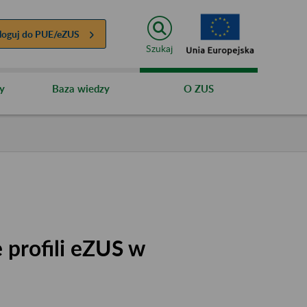
loguj do
PUE/eZUS
Szukaj
y
Baza wiedzy
O ZUS
 profili eZUS w