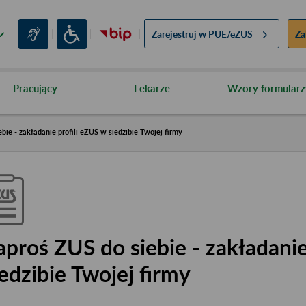
Zarejestruj w
PUE/eZUS
Za
Pracujący
Lekarze
Wzory formularz
bie - zakładanie profili eZUS w siedzibie Twojej firmy
aproś ZUS do siebie - zakładanie
iedzibie Twojej firmy