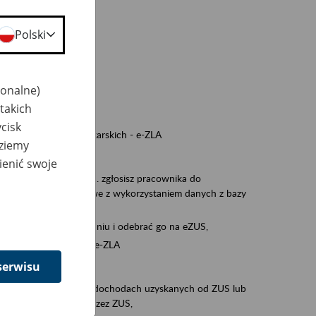
a nie odpowiedzi,
Polski
wiedzi z ZUS,
 ZUS.
cownikiem)
jonalne)
e na koncie w ZUS,
takich
onta ubezpieczonego,
cisk
nych zwolnieniach lekarskich - e-ZLA
dziemy
iębiorcą)
ienić swoje
, za pomocą której m.in. zgłosisz pracownika do
 dokumenty rozliczeniowe z wykorzystaniem danych z bazy
iadczenia o niezaleganiu i odebrać go na eZUS,
swoich pracowników - e-ZLA
serwisu
11A, czyli informacji o dochodach uzyskanych od ZUS lub
o obliczenia podatku przez ZUS,