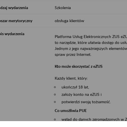
dzaj wydarzenia
Szkolenia
szar merytoryczny
obsługa klientów
is wydarzenia
Platforma Usług Elektronicznych ZUS eZ
to narzędzie, które ułatwia dostęp do u
Jednym z jego najważniejszych elementów 
spraw przez Internet.
Kto może skorzystać z eZUS
Każdy klient, który:
ukończył 18 lat,
założy konto na eZUS i
potwierdzi swoją tożsamość.
Co umożliwia PUE
wgląd do danych zgromadzonych w 
przekazywanie dokumentów ubezpiec