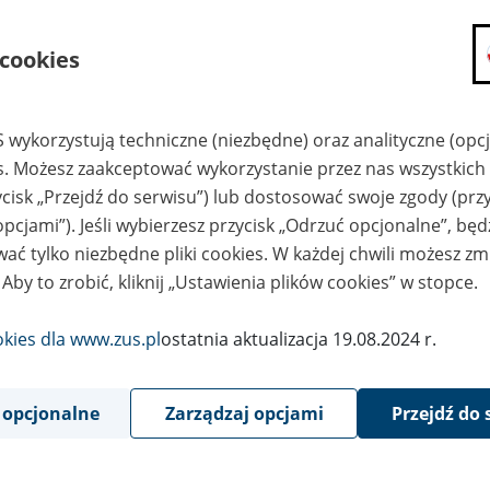
składanie wniosków i otrzymywanie n
 cookies
zadawanie pytań i otrzymywanie odpo
umawianie się na wizyty w jednostce
Jeśli jesteś osobą ubezpieczoną (np. pra
 wykorzystują techniczne (niezbędne) oraz analityczne (opc
możesz sprawdzić swoje dane zapisan
es. Możesz zaakceptować wykorzystanie przez nas wszystkich 
masz dostęp do informacji o stanie k
ycisk „Przejdź do serwisu”) lub dostosować swoje zgody (przy
masz dostęp do informacji o wystawio
opcjami”). Jeśli wybierzesz przycisk „Odrzuć opcjonalne”, bę
Jeśli jesteś płatnikiem składek (np. przeds
ać tylko niezbędne pliki cookies. W każdej chwili możesz zm
możesz skorzystać z aplikacji ePłatnik
 Aby to zrobić, kliknij „Ustawienia plików cookies” w stopce.
ubezpieczeń, wypełnisz i przekażesz
ZUS,
okies dla www.zus.pl
ostatnia aktualizacja 19.08.2024 r.
możesz złożyć wniosek o wydanie zaśw
masz dostęp do zwolnień lekarskich 
 opcjonalne
Zarządzaj opcjami
Przejdź do 
Jeśli jesteś świadczeniobiorcą
masz dostęp m.in. do formularza PIT 
do formularza PIT 40A, czyli roczneg