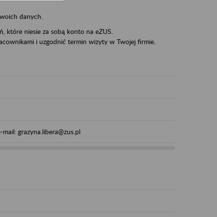
swoich danych.
eń, które niesie za sobą konto na eZUS.
cownikami i uzgodnić termin wizyty w Twojej firmie,
mail: grazyna.libera@zus.pl