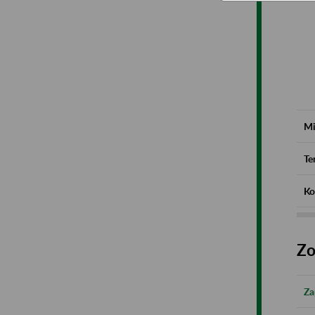
Mi
Te
Ko
Zo
Za