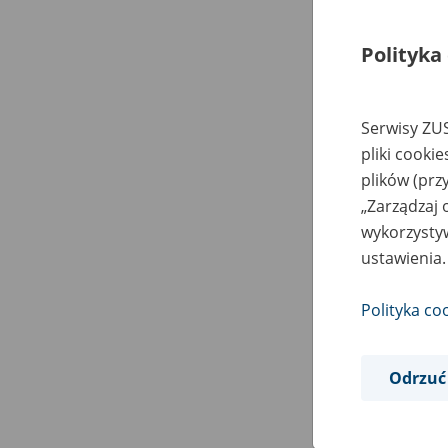
Polityka
Serwisy ZUS
pliki cooki
plików (prz
„Zarządzaj 
wykorzystyw
ustawienia.
Polityka co
Odrzuć