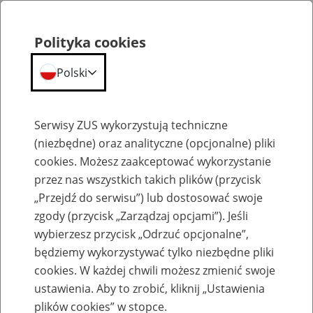
Polityka cookies
Polski
Menu
Szukaj
Serwisy ZUS wykorzystują techniczne
(niezbędne) oraz analityczne (opcjonalne) pliki
cookies. Możesz zaakceptować wykorzystanie
Szkolenia
przez nas wszystkich takich plików (przycisk
„Przejdź do serwisu”) lub dostosować swoje
zgody (przycisk „Zarządzaj opcjami”). Jeśli
wybierzesz przycisk „Odrzuć opcjonalne”,
będziemy wykorzystywać tylko niezbędne pliki
cookies. W każdej chwili możesz zmienić swoje
Zaproś ZUS do siebie - zakładanie profili
ustawienia. Aby to zrobić, kliknij „Ustawienia
eZUS w siedzibie Twojej firmy
plików cookies” w stopce.