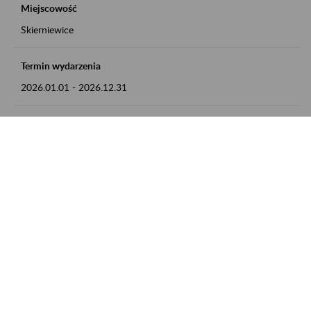
Miejscowość
Skierniewice
Termin wydarzenia
2026.01.01
-
2026.12.31
Kontakt
numer telefonu: 46 813 23 81 lub adres e-mail:
grazyna.libera@zus.pl
Zobacz także
Zaproś ZUS do siebie: Aktywni 50+