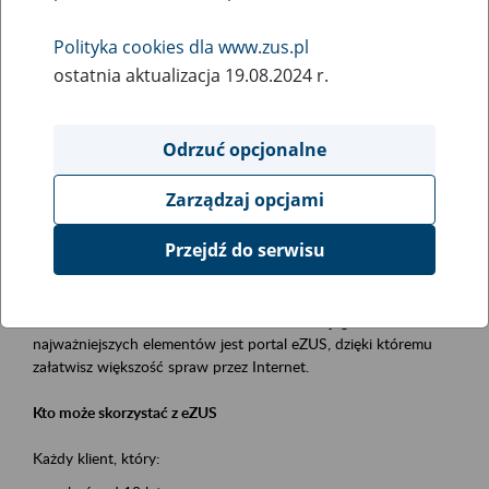
Polityka cookies dla www.zus.pl
Rodzaj wydarzenia
ostatnia aktualizacja 19.08.2024 r.
Szkolenia
Obszar merytoryczny
Odrzuć opcjonalne
obsługa klientów
Zarządzaj opcjami
Opis wydarzenia
Przejdź do serwisu
Platforma Usług Elektronicznych ZUS eZUS
to narzędzie, które ułatwia dostęp do usług świadczonych przez
Zakład Ubezpieczeń Społecznych. Jednym z jego
najważniejszych elementów jest portal eZUS, dzięki któremu
załatwisz większość spraw przez Internet.
Kto może skorzystać z eZUS
Każdy klient, który: