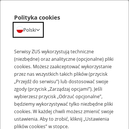
Polityka cookies
Polski
Menu
Szukaj
Serwisy ZUS wykorzystują techniczne
(niezbędne) oraz analityczne (opcjonalne) pliki
cookies. Możesz zaakceptować wykorzystanie
Szkolenia
przez nas wszystkich takich plików (przycisk
„Przejdź do serwisu”) lub dostosować swoje
zgody (przycisk „Zarządzaj opcjami”). Jeśli
wybierzesz przycisk „Odrzuć opcjonalne”,
będziemy wykorzystywać tylko niezbędne pliki
cookies. W każdej chwili możesz zmienić swoje
Zaproś ZUS do siebie - zakładanie profili
ustawienia. Aby to zrobić, kliknij „Ustawienia
eZUS w siedzibie Twojej firmy
plików cookies” w stopce.