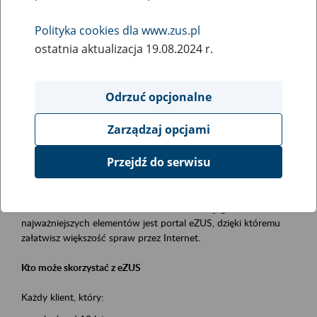
Polityka cookies dla www.zus.pl
Rodzaj wydarzenia
ostatnia aktualizacja 19.08.2024 r.
Szkolenia
Obszar merytoryczny
Odrzuć opcjonalne
obsługa klientów
Zarządzaj opcjami
Opis wydarzenia
Przejdź do serwisu
Platforma Usług Elektronicznych ZUS eZUS
to narzędzie, które ułatwia dostęp do usług świadczonych przez
Zakład Ubezpieczeń Społecznych. Jednym z jego
najważniejszych elementów jest portal eZUS, dzięki któremu
załatwisz większość spraw przez Internet.
Kto może skorzystać z eZUS
Każdy klient, który: