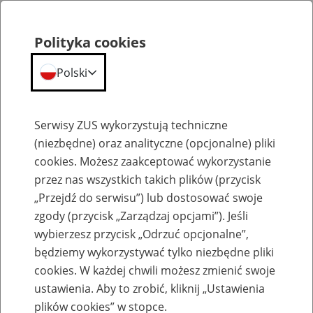
Polityka cookies
Polski
Menu
Szukaj
Serwisy ZUS wykorzystują techniczne
(niezbędne) oraz analityczne (opcjonalne) pliki
cookies. Możesz zaakceptować wykorzystanie
Szkolenia
przez nas wszystkich takich plików (przycisk
„Przejdź do serwisu”) lub dostosować swoje
zgody (przycisk „Zarządzaj opcjami”). Jeśli
wybierzesz przycisk „Odrzuć opcjonalne”,
będziemy wykorzystywać tylko niezbędne pliki
cookies. W każdej chwili możesz zmienić swoje
Zaproś ZUS do siebie - zakładanie profili
ustawienia. Aby to zrobić, kliknij „Ustawienia
eZUS w siedzibie Twojej firmy
plików cookies” w stopce.