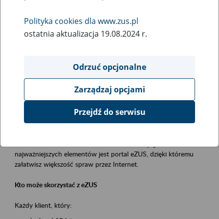
Polityka cookies dla www.zus.pl
Rodzaj wydarzenia
ostatnia aktualizacja 19.08.2024 r.
Szkolenia
Obszar merytoryczny
Odrzuć opcjonalne
obsługa klientów
Zarządzaj opcjami
Opis wydarzenia
Przejdź do serwisu
Platforma Usług Elektronicznych ZUS eZUS
to narzędzie, które ułatwia dostęp do usług świadczonych przez
Zakład Ubezpieczeń Społecznych. Jednym z jego
najważniejszych elementów jest portal eZUS, dzięki któremu
załatwisz większość spraw przez Internet.
Kto może skorzystać z eZUS
Każdy klient, który: