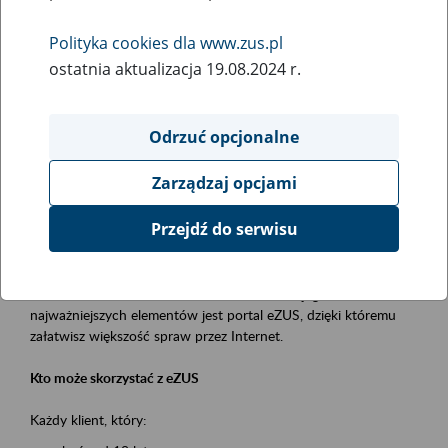
Polityka cookies dla www.zus.pl
Rodzaj wydarzenia
ostatnia aktualizacja 19.08.2024 r.
Szkolenia
Obszar merytoryczny
Odrzuć opcjonalne
obsługa klientów
Zarządzaj opcjami
Opis wydarzenia
Przejdź do serwisu
Platforma Usług Elektronicznych ZUS eZUS
to narzędzie, które ułatwia dostęp do usług świadczonych przez
Zakład Ubezpieczeń Społecznych. Jednym z jego
najważniejszych elementów jest portal eZUS, dzięki któremu
załatwisz większość spraw przez Internet.
Kto może skorzystać z eZUS
Każdy klient, który: