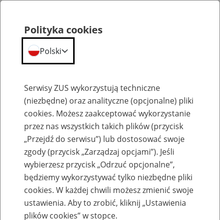
Polityka cookies
Polski
Menu
Szukaj
Serwisy ZUS wykorzystują techniczne
(niezbędne) oraz analityczne (opcjonalne) pliki
cookies. Możesz zaakceptować wykorzystanie
Szkolenia
przez nas wszystkich takich plików (przycisk
„Przejdź do serwisu”) lub dostosować swoje
zgody (przycisk „Zarządzaj opcjami”). Jeśli
wybierzesz przycisk „Odrzuć opcjonalne”,
będziemy wykorzystywać tylko niezbędne pliki
cookies. W każdej chwili możesz zmienić swoje
Zaproś ZUS do siebie - zakładanie profili
ustawienia. Aby to zrobić, kliknij „Ustawienia
eZUS w siedzibie Twojej firmy
plików cookies” w stopce.