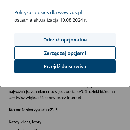
Polityka cookies dla www.zus.pl
Rodzaj wydarzenia
ostatnia aktualizacja 19.08.2024 r.
Szkolenia
Obszar merytoryczny
Odrzuć opcjonalne
obsługa klientów
Zarządzaj opcjami
Opis wydarzenia
Przejdź do serwisu
Platforma Usług Elektronicznych ZUS eZUS
to narzędzie, które ułatwia dostęp do usług świadczonych przez
Zakład Ubezpieczeń Społecznych. Jednym z jego
najważniejszych elementów jest portal eZUS, dzięki któremu
załatwisz większość spraw przez Internet.
Kto może skorzystać z eZUS
Każdy klient, który: