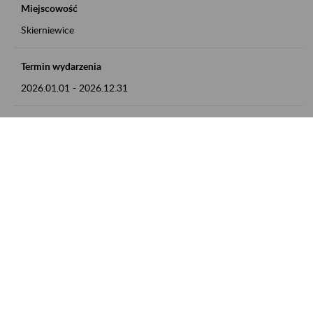
Miejscowość
Skierniewice
Termin wydarzenia
2026.01.01
-
2026.12.31
Kontakt
numer telefonu: 46 813 23 81 lub adres e-mail:
grazyna.libera@zus.pl
Zobacz także
Zaproś ZUS do siebie: Aktywni 50+