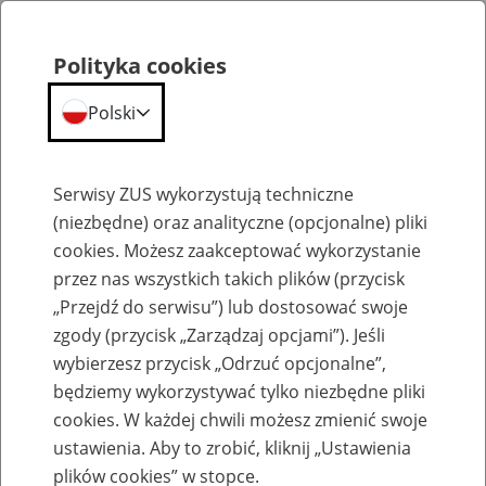
Polityka cookies
Polski
Menu
Szukaj
Serwisy ZUS wykorzystują techniczne
(niezbędne) oraz analityczne (opcjonalne) pliki
cookies. Możesz zaakceptować wykorzystanie
Szkolenia
przez nas wszystkich takich plików (przycisk
„Przejdź do serwisu”) lub dostosować swoje
zgody (przycisk „Zarządzaj opcjami”). Jeśli
wybierzesz przycisk „Odrzuć opcjonalne”,
będziemy wykorzystywać tylko niezbędne pliki
cookies. W każdej chwili możesz zmienić swoje
Zaproś ZUS do siebie - zakładanie profili
ustawienia. Aby to zrobić, kliknij „Ustawienia
eZUS w siedzibie Twojej firmy
plików cookies” w stopce.