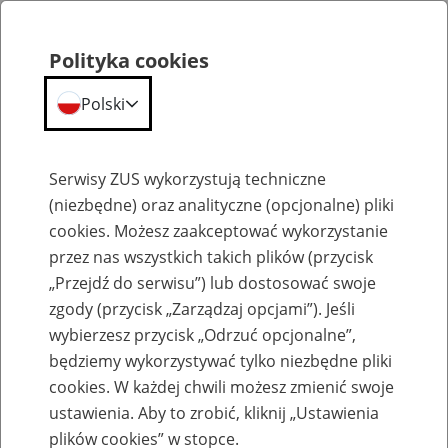
Polityka cookies
Polski
Menu
Szukaj
Serwisy ZUS wykorzystują techniczne
(niezbędne) oraz analityczne (opcjonalne) pliki
cookies. Możesz zaakceptować wykorzystanie
Szkolenia
przez nas wszystkich takich plików (przycisk
„Przejdź do serwisu”) lub dostosować swoje
zgody (przycisk „Zarządzaj opcjami”). Jeśli
wybierzesz przycisk „Odrzuć opcjonalne”,
będziemy wykorzystywać tylko niezbędne pliki
cookies. W każdej chwili możesz zmienić swoje
Zaproś ZUS do siebie - zakładanie profili
ustawienia. Aby to zrobić, kliknij „Ustawienia
eZUS w siedzibie Twojej firmy
plików cookies” w stopce.