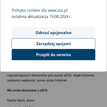
Polityka cookies dla www.zus.pl
Rodzaj wydarzenia
ostatnia aktualizacja 19.08.2024 r.
Szkolenia
Obszar merytoryczny
Odrzuć opcjonalne
obsługa klientów
Zarządzaj opcjami
Opis wydarzenia
Przejdź do serwisu
Platforma Usług Elektronicznych ZUS eZUS
to narzędzie, które ułatwia dostęp do usług świadczonych przez
Zakład Ubezpieczeń Społecznych. Jednym z jego
najważniejszych elementów jest portal eZUS, dzięki któremu
załatwisz większość spraw przez Internet.
Kto może skorzystać z eZUS
Każdy klient, który: