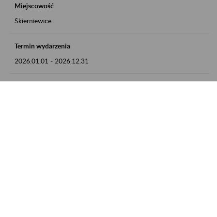
Miejscowość
Skierniewice
Termin wydarzenia
2026.01.01
-
2026.12.31
Kontakt
numer telefonu: 46 813 23 81 lub adres e-mail:
grazyna.libera@zus.pl
Zobacz także
Zaproś ZUS do siebie: Aktywni 50+