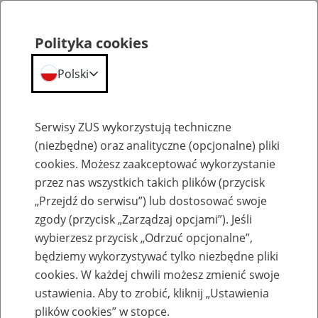
Polityka cookies
Polski
Menu
Szukaj
Serwisy ZUS wykorzystują techniczne
(niezbędne) oraz analityczne (opcjonalne) pliki
cookies. Możesz zaakceptować wykorzystanie
Szkolenia
przez nas wszystkich takich plików (przycisk
„Przejdź do serwisu”) lub dostosować swoje
zgody (przycisk „Zarządzaj opcjami”). Jeśli
wybierzesz przycisk „Odrzuć opcjonalne”,
będziemy wykorzystywać tylko niezbędne pliki
cookies. W każdej chwili możesz zmienić swoje
Zaproś ZUS do siebie - zakładanie profili
ustawienia. Aby to zrobić, kliknij „Ustawienia
eZUS w siedzibie Twojej firmy
plików cookies” w stopce.