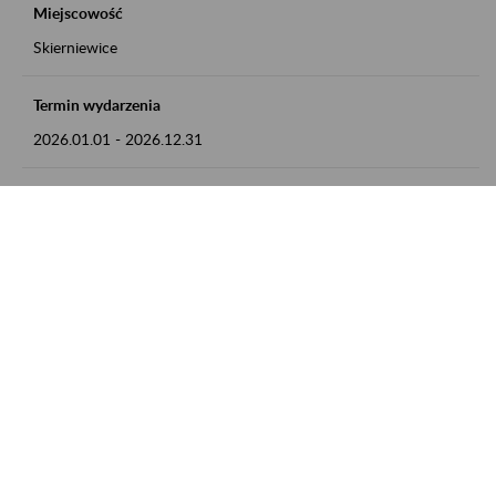
Miejscowość
Skierniewice
Termin wydarzenia
2026.01.01
-
2026.12.31
Kontakt
numer telefonu: 46 813 23 81 lub adres e-mail:
grazyna.libera@zus.pl
Zobacz także
Zaproś ZUS do siebie: Aktywni 50+