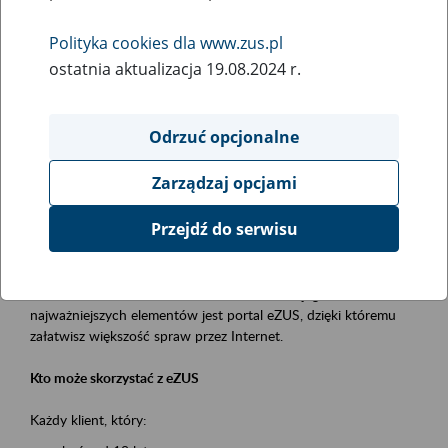
Polityka cookies dla www.zus.pl
Rodzaj wydarzenia
ostatnia aktualizacja 19.08.2024 r.
Szkolenia
Obszar merytoryczny
Odrzuć opcjonalne
obsługa klientów
Zarządzaj opcjami
Opis wydarzenia
Przejdź do serwisu
Platforma Usług Elektronicznych ZUS eZUS
to narzędzie, które ułatwia dostęp do usług świadczonych przez
Zakład Ubezpieczeń Społecznych. Jednym z jego
najważniejszych elementów jest portal eZUS, dzięki któremu
załatwisz większość spraw przez Internet.
Kto może skorzystać z eZUS
Każdy klient, który: