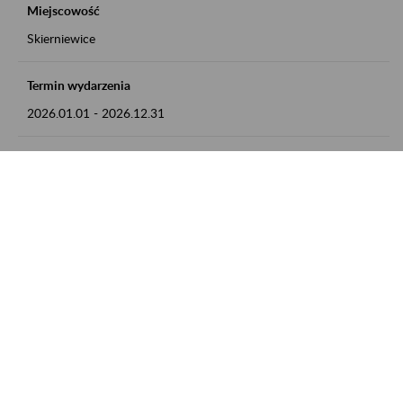
Miejscowość
Skierniewice
Termin wydarzenia
2026.01.01
-
2026.12.31
Kontakt
numer telefonu: 46 813 23 81 lub adres e-mail:
grazyna.libera@zus.pl
Zobacz także
Zaproś ZUS do siebie: Aktywni 50+