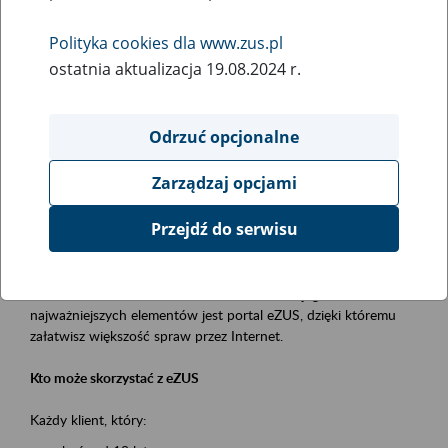
Polityka cookies dla www.zus.pl
Rodzaj wydarzenia
ostatnia aktualizacja 19.08.2024 r.
Szkolenia
Obszar merytoryczny
Odrzuć opcjonalne
obsługa klientów
Zarządzaj opcjami
Opis wydarzenia
Przejdź do serwisu
Platforma Usług Elektronicznych ZUS eZUS
to narzędzie, które ułatwia dostęp do usług świadczonych przez
Zakład Ubezpieczeń Społecznych. Jednym z jego
najważniejszych elementów jest portal eZUS, dzięki któremu
załatwisz większość spraw przez Internet.
Kto może skorzystać z eZUS
Każdy klient, który: