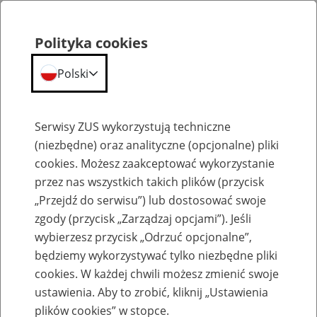
Polityka cookies
Polski
Menu
Szukaj
Serwisy ZUS wykorzystują techniczne
(niezbędne) oraz analityczne (opcjonalne) pliki
cookies. Możesz zaakceptować wykorzystanie
Szkolenia
przez nas wszystkich takich plików (przycisk
„Przejdź do serwisu”) lub dostosować swoje
zgody (przycisk „Zarządzaj opcjami”). Jeśli
wybierzesz przycisk „Odrzuć opcjonalne”,
będziemy wykorzystywać tylko niezbędne pliki
cookies. W każdej chwili możesz zmienić swoje
Zaproś ZUS do siebie - zakładanie profili
ustawienia. Aby to zrobić, kliknij „Ustawienia
eZUS w siedzibie Twojej firmy
plików cookies” w stopce.