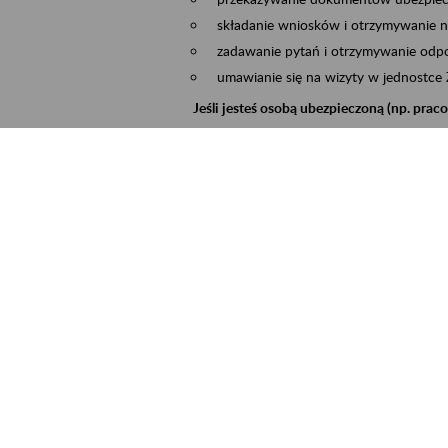
składanie wniosków i otrzymywanie n
zadawanie pytań i otrzymywanie odpo
umawianie się na wizyty w jednostce
Jeśli jesteś osobą ubezpieczoną (np. pra
możesz sprawdzić swoje dane zapisan
masz dostęp do informacji o stanie k
masz dostęp do informacji o wystawio
Jeśli jesteś płatnikiem składek (np. przeds
możesz skorzystać z aplikacji ePłatnik
ubezpieczeń, wypełnisz i przekażesz
ZUS,
możesz złożyć wniosek o wydanie zaśw
masz dostęp do zwolnień lekarskich 
Jeśli jesteś świadczeniobiorcą
masz dostęp m.in. do formularza PIT 
do formularza PIT 40A, czyli roczneg