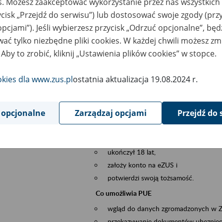
es. Możesz zaakceptować wykorzystanie przez nas wszystkich 
dzaj wydarzenia
Szkolenia
ycisk „Przejdź do serwisu”) lub dostosować swoje zgody (przy
opcjami”). Jeśli wybierzesz przycisk „Odrzuć opcjonalne”, bę
szar merytoryczny
obsługa klientów
ać tylko niezbędne pliki cookies. W każdej chwili możesz zm
 Aby to zrobić, kliknij „Ustawienia plików cookies” w stopce.
is wydarzenia
Platforma Usług Elektronicznych ZUS eZ
to narzędzie, które ułatwia dostęp do u
okies dla www.zus.pl
ostatnia aktualizacja 19.08.2024 r.
Jednym z jego najważniejszych elementów 
spraw przez Internet.
 opcjonalne
Zarządzaj opcjami
Przejdź do 
Kto może skorzystać z eZUS
Każdy klient, który:
ukończył 18 lat,
założy konto na eZUS i
potwierdzi swoją tożsamość.
Co umożliwia PUE
wgląd do danych zgromadzonych w 
przekazywanie dokumentów ubezpiec