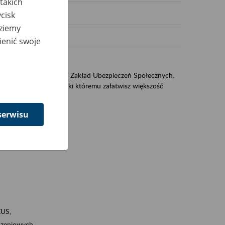
takich
cisk
dziemy
ienić swoje
US
sług świadczonych przez Zakład Ubezpieczeń Społecznych.
jest portal eZUS, dzięki któremu załatwisz większość
serwisu
ZUS,
zeniowych,