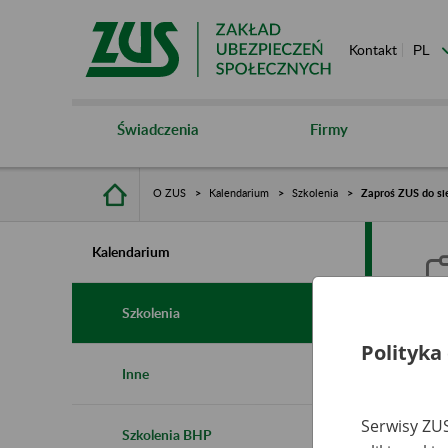
Kontakt
Świadczenia
Firmy
O ZUS
Kalendarium
Szkolenia
Zaproś ZUS do sie
Kalendarium
Szkolenia
Polityka
Z
Inne
s
Serwisy ZUS
Szkolenia BHP