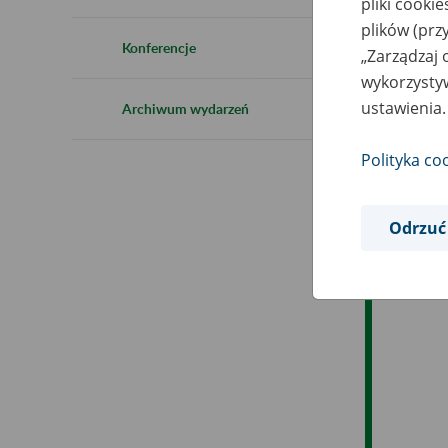
pliki cooki
Ro
plików (prz
Konferencje
„Zarządzaj 
Ob
wykorzystyw
ustawienia.
Archiwum wydarzeń
Op
Polityka co
Odrzuć