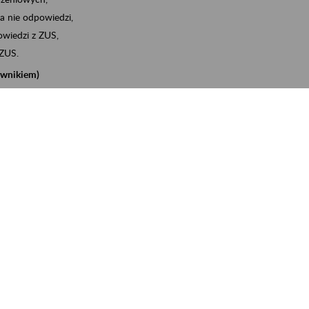
a nie odpowiedzi,
wiedzi z ZUS,
 ZUS.
cownikiem)
e na koncie w ZUS,
onta ubezpieczonego,
nych zwolnieniach lekarskich - e-ZLA
iębiorcą)
, za pomocą której m.in. zgłosisz pracownika do
 dokumenty rozliczeniowe z wykorzystaniem danych z bazy
iadczenia o niezaleganiu i odebrać go na eZUS,
swoich pracowników - e-ZLA
11A, czyli informacji o dochodach uzyskanych od ZUS lub
o obliczenia podatku przez ZUS,