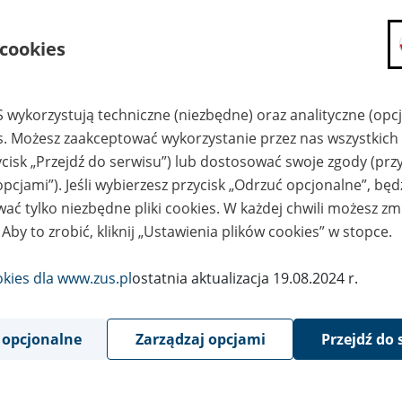
składanie wniosków i otrzymywanie n
 cookies
zadawanie pytań i otrzymywanie odpo
umawianie się na wizyty w jednostce
Jeśli jesteś osobą ubezpieczoną (np. pra
 wykorzystują techniczne (niezbędne) oraz analityczne (opc
możesz sprawdzić swoje dane zapisan
es. Możesz zaakceptować wykorzystanie przez nas wszystkich 
masz dostęp do informacji o stanie k
ycisk „Przejdź do serwisu”) lub dostosować swoje zgody (przy
masz dostęp do informacji o wystawio
opcjami”). Jeśli wybierzesz przycisk „Odrzuć opcjonalne”, bę
Jeśli jesteś płatnikiem składek (np. przeds
ać tylko niezbędne pliki cookies. W każdej chwili możesz zm
możesz skorzystać z aplikacji ePłatnik
 Aby to zrobić, kliknij „Ustawienia plików cookies” w stopce.
ubezpieczeń, wypełnisz i przekażesz
ZUS,
okies dla www.zus.pl
ostatnia aktualizacja 19.08.2024 r.
możesz złożyć wniosek o wydanie zaśw
masz dostęp do zwolnień lekarskich 
 opcjonalne
Zarządzaj opcjami
Przejdź do 
Jeśli jesteś świadczeniobiorcą
masz dostęp m.in. do formularza PIT 
do formularza PIT 40A, czyli roczneg