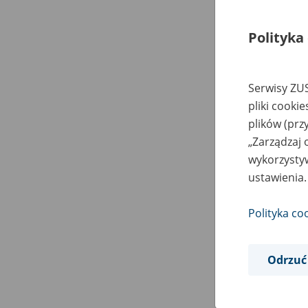
Polityka
Serwisy ZUS
pliki cooki
plików (prz
„Zarządzaj 
wykorzystyw
ustawienia.
Polityka co
Odrzuć