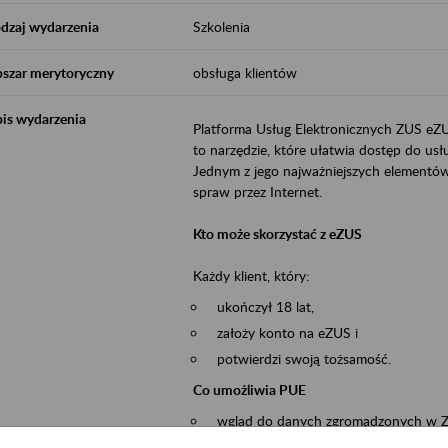
dzaj wydarzenia
Szkolenia
szar merytoryczny
obsługa klientów
is wydarzenia
Platforma Usług Elektronicznych ZUS eZ
to narzędzie, które ułatwia dostęp do u
Jednym z jego najważniejszych elementów 
spraw przez Internet.
Kto może skorzystać z eZUS
Każdy klient, który:
ukończył 18 lat,
założy konto na eZUS i
potwierdzi swoją tożsamość.
Co umożliwia PUE
wgląd do danych zgromadzonych w 
przekazywanie dokumentów ubezpiec