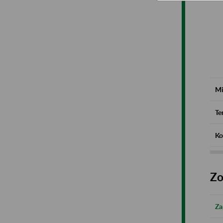
Mi
Te
Ko
Zo
Za