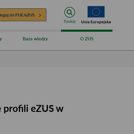
loguj do
PUE/eZUS
Szukaj
y
Baza wiedzy
O ZUS
 profili eZUS w