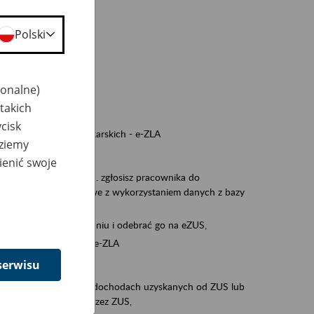
a nie odpowiedzi,
Polski
wiedzi z ZUS,
 ZUS.
cownikiem)
jonalne)
e na koncie w ZUS,
takich
onta ubezpieczonego,
cisk
nych zwolnieniach lekarskich - e-ZLA
dziemy
iębiorcą)
ienić swoje
, za pomocą której m.in. zgłosisz pracownika do
 dokumenty rozliczeniowe z wykorzystaniem danych z bazy
iadczenia o niezaleganiu i odebrać go na eZUS,
swoich pracowników - e-ZLA
serwisu
11A, czyli informacji o dochodach uzyskanych od ZUS lub
o obliczenia podatku przez ZUS,