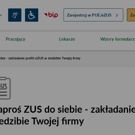
Zarejestruj w
PUE/eZUS
Za
Pracujący
Lekarze
Wzory formularz
bie - zakładanie profili eZUS w siedzibie Twojej firmy
aproś ZUS do siebie - zakładanie
iedzibie Twojej firmy