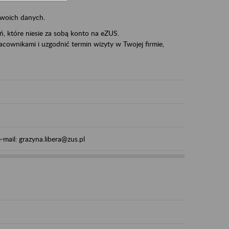
swoich danych.
eń, które niesie za sobą konto na eZUS.
cownikami i uzgodnić termin wizyty w Twojej firmie,
mail: grazyna.libera@zus.pl