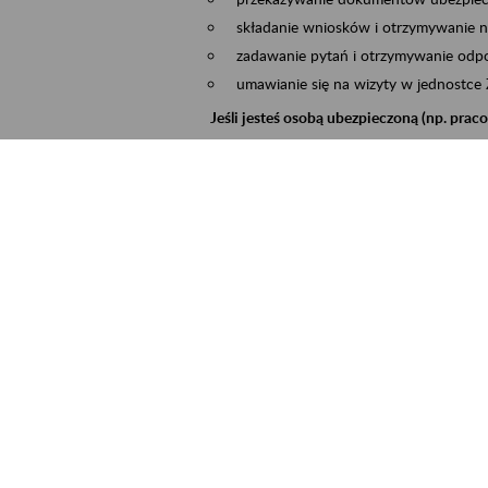
składanie wniosków i otrzymywanie n
zadawanie pytań i otrzymywanie odpo
umawianie się na wizyty w jednostce
Jeśli jesteś osobą ubezpieczoną (np. pra
możesz sprawdzić swoje dane zapisan
masz dostęp do informacji o stanie k
masz dostęp do informacji o wystawio
Jeśli jesteś płatnikiem składek (np. przeds
możesz skorzystać z aplikacji ePłatnik
ubezpieczeń, wypełnisz i przekażesz
ZUS,
możesz złożyć wniosek o wydanie zaśw
masz dostęp do zwolnień lekarskich 
Jeśli jesteś świadczeniobiorcą
masz dostęp m.in. do formularza PIT 
do formularza PIT 40A, czyli roczneg