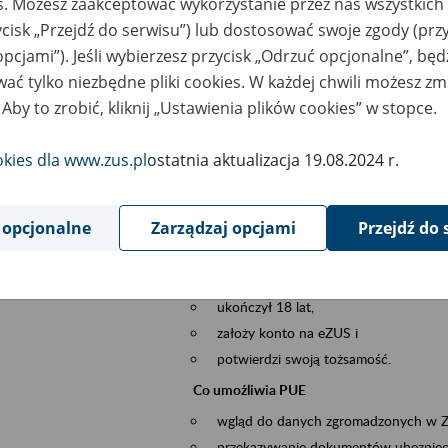
es. Możesz zaakceptować wykorzystanie przez nas wszystkich 
dzaj wydarzenia
Szkolenia
ycisk „Przejdź do serwisu”) lub dostosować swoje zgody (przy
opcjami”). Jeśli wybierzesz przycisk „Odrzuć opcjonalne”, bę
szar merytoryczny
obsługa klientów
ać tylko niezbędne pliki cookies. W każdej chwili możesz zm
 Aby to zrobić, kliknij „Ustawienia plików cookies” w stopce.
is wydarzenia
Platforma Usług Elektronicznych ZUS eZ
to narzędzie, które ułatwia dostęp do u
okies dla www.zus.pl
ostatnia aktualizacja 19.08.2024 r.
Jednym z jego najważniejszych elementów 
spraw przez Internet.
 opcjonalne
Zarządzaj opcjami
Przejdź do 
Kto może skorzystać z eZUS
Każdy klient, który:
ukończył 18 lat,
założy konto na eZUS i
potwierdzi swoją tożsamość.
Co umożliwia PUE
wgląd do danych zgromadzonych w 
przekazywanie dokumentów ubezpiec