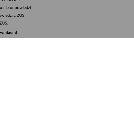
a nie odpowiedzi,
wiedzi z ZUS,
 ZUS.
cownikiem)
e na koncie w ZUS,
onta ubezpieczonego,
nych zwolnieniach lekarskich - e-ZLA
iębiorcą)
, za pomocą której m.in. zgłosisz pracownika do
 dokumenty rozliczeniowe z wykorzystaniem danych z bazy
iadczenia o niezaleganiu i odebrać go na eZUS,
swoich pracowników - e-ZLA
11A, czyli informacji o dochodach uzyskanych od ZUS lub
o obliczenia podatku przez ZUS,