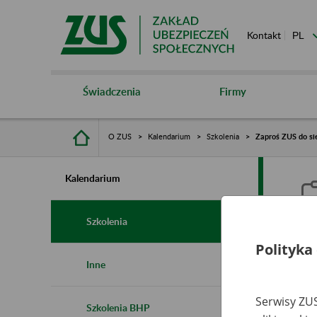
Kontakt
Świadczenia
Firmy
O ZUS
Kalendarium
Szkolenia
Zaproś ZUS do sie
Kalendarium
Szkolenia
Polityka
Z
Inne
s
Serwisy ZUS
Szkolenia BHP