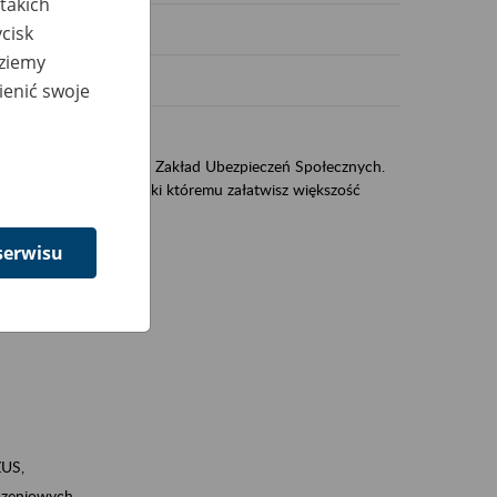
takich
cisk
dziemy
ienić swoje
US
sług świadczonych przez Zakład Ubezpieczeń Społecznych.
jest portal eZUS, dzięki któremu załatwisz większość
serwisu
ZUS,
zeniowych,