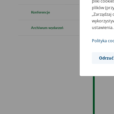
pliki cooki
Ro
plików (prz
Konferencje
„Zarządzaj 
Ob
wykorzystyw
ustawienia.
Archiwum wydarzeń
Op
Polityka co
Odrzuć