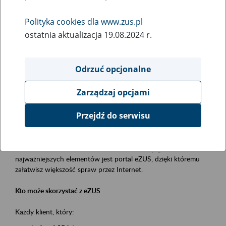
Polityka cookies dla www.zus.pl
Rodzaj wydarzenia
ostatnia aktualizacja 19.08.2024 r.
Szkolenia
Obszar merytoryczny
Odrzuć opcjonalne
obsługa klientów
Zarządzaj opcjami
Opis wydarzenia
Przejdź do serwisu
Platforma Usług Elektronicznych ZUS eZUS
to narzędzie, które ułatwia dostęp do usług świadczonych przez
Zakład Ubezpieczeń Społecznych. Jednym z jego
najważniejszych elementów jest portal eZUS, dzięki któremu
załatwisz większość spraw przez Internet.
Kto może skorzystać z eZUS
Każdy klient, który: