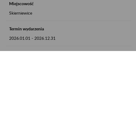
Miejscowość
Skierniewice
Termin wydarzenia
2026.01.01
-
2026.12.31
Kontakt
numer telefonu: 46 813 23 81 lub adres e-mail:
grazyna.libera@zus.pl
Zobacz także
Zaproś ZUS do siebie: Aktywni 50+