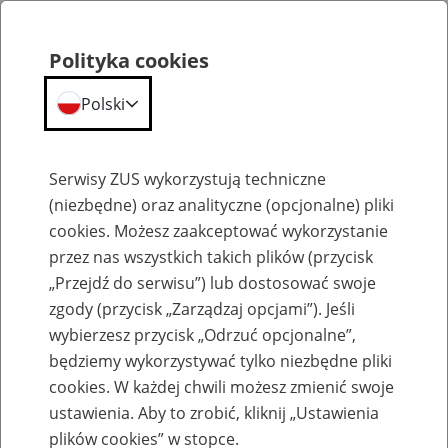
Polityka cookies
Polski
Menu
Szukaj
Serwisy ZUS wykorzystują techniczne
(niezbędne) oraz analityczne (opcjonalne) pliki
cookies. Możesz zaakceptować wykorzystanie
Szkolenia
przez nas wszystkich takich plików (przycisk
„Przejdź do serwisu”) lub dostosować swoje
zgody (przycisk „Zarządzaj opcjami”). Jeśli
wybierzesz przycisk „Odrzuć opcjonalne”,
będziemy wykorzystywać tylko niezbędne pliki
cookies. W każdej chwili możesz zmienić swoje
Zaproś ZUS do siebie - zakładanie profili
ustawienia. Aby to zrobić, kliknij „Ustawienia
eZUS w siedzibie Twojej firmy
plików cookies” w stopce.