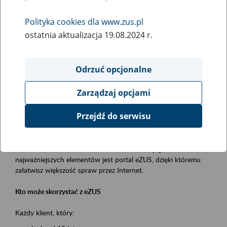
Polityka cookies dla www.zus.pl
Rodzaj wydarzenia
ostatnia aktualizacja 19.08.2024 r.
Szkolenia
Obszar merytoryczny
Odrzuć opcjonalne
obsługa klientów
Zarządzaj opcjami
Opis wydarzenia
Przejdź do serwisu
Platforma Usług Elektronicznych ZUS eZUS
to narzędzie, które ułatwia dostęp do usług świadczonych przez
Zakład Ubezpieczeń Społecznych. Jednym z jego
najważniejszych elementów jest portal eZUS, dzięki któremu
załatwisz większość spraw przez Internet.
Kto może skorzystać z eZUS
Każdy klient, który: