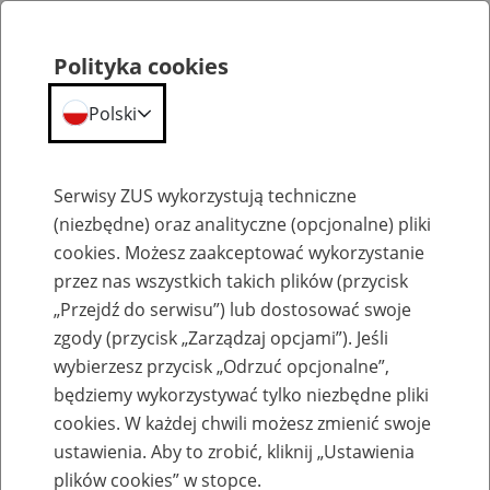
Polityka cookies
Polski
Menu
Szukaj
Serwisy ZUS wykorzystują techniczne
(niezbędne) oraz analityczne (opcjonalne) pliki
cookies. Możesz zaakceptować wykorzystanie
Szkolenia
przez nas wszystkich takich plików (przycisk
„Przejdź do serwisu”) lub dostosować swoje
zgody (przycisk „Zarządzaj opcjami”). Jeśli
wybierzesz przycisk „Odrzuć opcjonalne”,
będziemy wykorzystywać tylko niezbędne pliki
cookies. W każdej chwili możesz zmienić swoje
Zaproś ZUS do siebie - zakładanie profili
ustawienia. Aby to zrobić, kliknij „Ustawienia
eZUS w siedzibie Twojej firmy
plików cookies” w stopce.