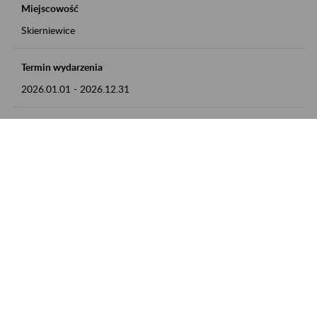
Miejscowość
Skierniewice
Termin wydarzenia
2026.01.01
-
2026.12.31
Kontakt
numer telefonu: 46 813 23 81 lub adres e-mail:
grazyna.libera@zus.pl
Zobacz także
Zaproś ZUS do siebie: Aktywni 50+