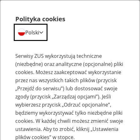
Polityka cookies
Polski
Menu
Szukaj
Serwisy ZUS wykorzystują techniczne
(niezbędne) oraz analityczne (opcjonalne) pliki
cookies. Możesz zaakceptować wykorzystanie
Szkolenia
przez nas wszystkich takich plików (przycisk
„Przejdź do serwisu”) lub dostosować swoje
zgody (przycisk „Zarządzaj opcjami”). Jeśli
wybierzesz przycisk „Odrzuć opcjonalne”,
będziemy wykorzystywać tylko niezbędne pliki
cookies. W każdej chwili możesz zmienić swoje
Zaproś ZUS do siebie - zakładanie profili
ustawienia. Aby to zrobić, kliknij „Ustawienia
eZUS w siedzibie Twojej firmy
plików cookies” w stopce.