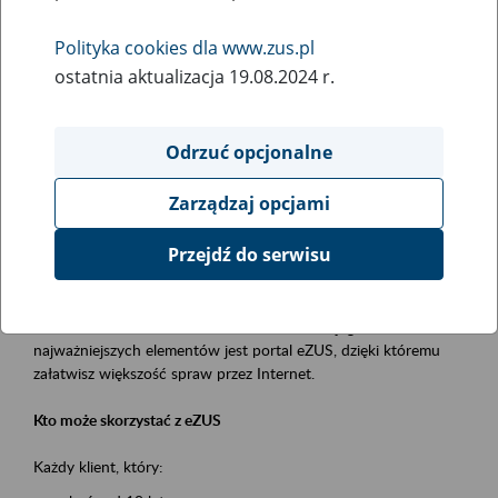
Polityka cookies dla www.zus.pl
Rodzaj wydarzenia
ostatnia aktualizacja 19.08.2024 r.
Szkolenia
Obszar merytoryczny
Odrzuć opcjonalne
obsługa klientów
Zarządzaj opcjami
Opis wydarzenia
Przejdź do serwisu
Platforma Usług Elektronicznych ZUS eZUS
to narzędzie, które ułatwia dostęp do usług świadczonych przez
Zakład Ubezpieczeń Społecznych. Jednym z jego
najważniejszych elementów jest portal eZUS, dzięki któremu
załatwisz większość spraw przez Internet.
Kto może skorzystać z eZUS
Każdy klient, który: