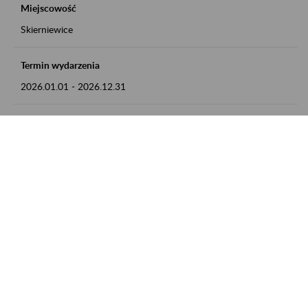
Miejscowość
Skierniewice
Termin wydarzenia
2026.01.01
-
2026.12.31
Kontakt
numer telefonu: 46 813 23 81 lub adres e-mail:
grazyna.libera@zus.pl
Zobacz także
Zaproś ZUS do siebie: Aktywni 50+