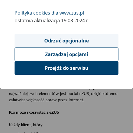
Polityka cookies dla www.zus.pl
Rodzaj wydarzenia
ostatnia aktualizacja 19.08.2024 r.
Szkolenia
Obszar merytoryczny
Odrzuć opcjonalne
obsługa klientów
Zarządzaj opcjami
Opis wydarzenia
Przejdź do serwisu
Platforma Usług Elektronicznych ZUS eZUS
to narzędzie, które ułatwia dostęp do usług świadczonych przez
Zakład Ubezpieczeń Społecznych. Jednym z jego
najważniejszych elementów jest portal eZUS, dzięki któremu
załatwisz większość spraw przez Internet.
Kto może skorzystać z eZUS
Każdy klient, który: