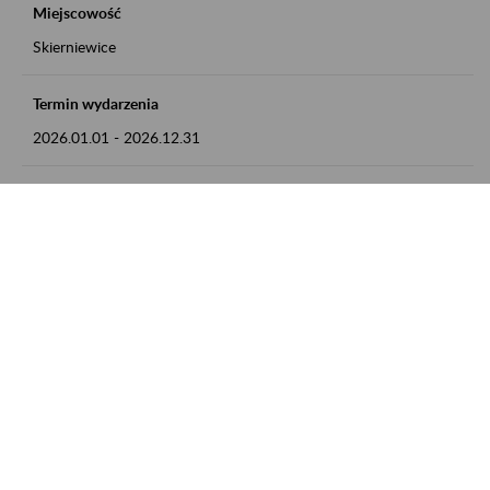
Miejscowość
Skierniewice
Termin wydarzenia
2026.01.01
-
2026.12.31
Kontakt
numer telefonu: 46 813 23 81 lub adres e-mail:
grazyna.libera@zus.pl
Zobacz także
Zaproś ZUS do siebie: Aktywni 50+