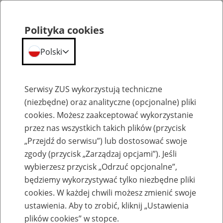
Polityka cookies
Polski
Menu
Szukaj
Serwisy ZUS wykorzystują techniczne
(niezbędne) oraz analityczne (opcjonalne) pliki
cookies. Możesz zaakceptować wykorzystanie
Szkolenia
przez nas wszystkich takich plików (przycisk
„Przejdź do serwisu”) lub dostosować swoje
zgody (przycisk „Zarządzaj opcjami”). Jeśli
wybierzesz przycisk „Odrzuć opcjonalne”,
będziemy wykorzystywać tylko niezbędne pliki
cookies. W każdej chwili możesz zmienić swoje
Zaproś ZUS do siebie - zakładanie profili
ustawienia. Aby to zrobić, kliknij „Ustawienia
eZUS w siedzibie Twojej firmy
plików cookies” w stopce.