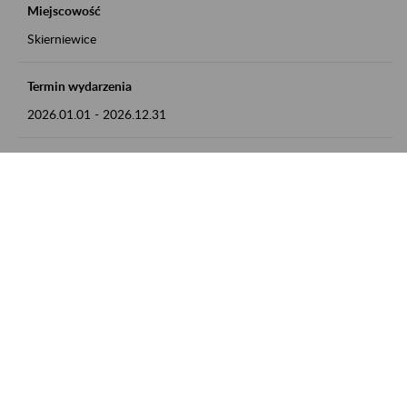
Miejscowość
Skierniewice
Termin wydarzenia
2026.01.01
-
2026.12.31
Kontakt
numer telefonu: 46 813 23 81 lub adres e-mail:
grazyna.libera@zus.pl
Zobacz także
Zaproś ZUS do siebie: Aktywni 50+