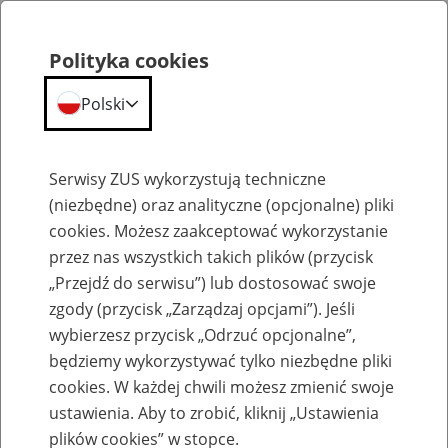
Polityka cookies
Polski
Menu
Szukaj
Serwisy ZUS wykorzystują techniczne
(niezbędne) oraz analityczne (opcjonalne) pliki
cookies. Możesz zaakceptować wykorzystanie
Szkolenia
przez nas wszystkich takich plików (przycisk
„Przejdź do serwisu”) lub dostosować swoje
zgody (przycisk „Zarządzaj opcjami”). Jeśli
wybierzesz przycisk „Odrzuć opcjonalne”,
będziemy wykorzystywać tylko niezbędne pliki
cookies. W każdej chwili możesz zmienić swoje
Zaproś ZUS do siebie - zakładanie profili
ustawienia. Aby to zrobić, kliknij „Ustawienia
eZUS w siedzibie Twojej firmy
plików cookies” w stopce.