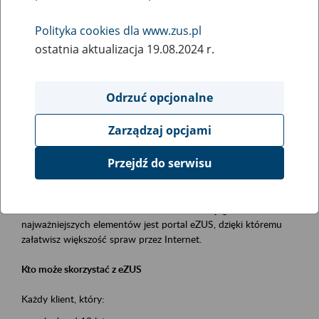
Polityka cookies dla www.zus.pl
Rodzaj wydarzenia
ostatnia aktualizacja 19.08.2024 r.
Szkolenia
Obszar merytoryczny
Odrzuć opcjonalne
obsługa klientów
Zarządzaj opcjami
Opis wydarzenia
Przejdź do serwisu
Platforma Usług Elektronicznych ZUS eZUS
to narzędzie, które ułatwia dostęp do usług świadczonych przez
Zakład Ubezpieczeń Społecznych. Jednym z jego
najważniejszych elementów jest portal eZUS, dzięki któremu
załatwisz większość spraw przez Internet.
Kto może skorzystać z eZUS
Każdy klient, który: